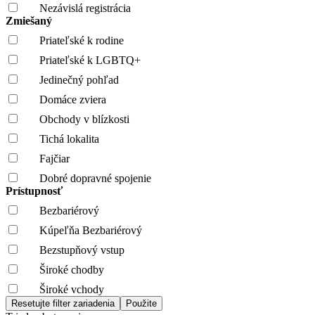
Nezávislá registrácia
Zmiešaný
Priateľské k rodine
Priateľské k LGBTQ+
Jedinečný pohľad
Domáce zviera
Obchody v blízkosti
Tichá lokalita
Fajčiar
Dobré dopravné spojenie
Prístupnosť
Bezbariérový
Kúpeľňa Bezbariérový
Bezstupňový vstup
Široké chodby
Široké vchody