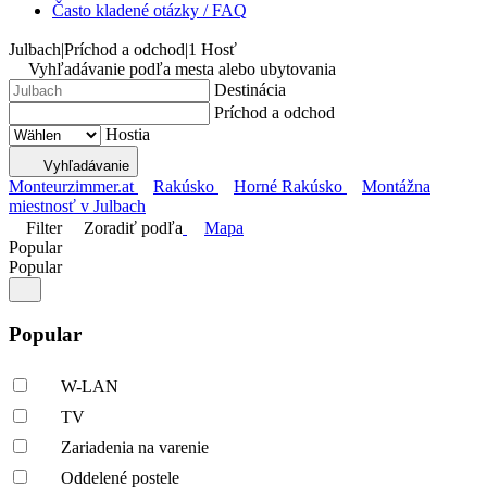
Často kladené otázky / FAQ
Julbach
|
Príchod a odchod
|
1 Hosť
Vyhľadávanie podľa mesta alebo ubytovania
Destinácia
Príchod a odchod
Hostia
Vyhľadávanie
Monteurzimmer.at
Rakúsko
Horné Rakúsko
Montážna
miestnosť v Julbach
Filter
Zoradiť podľa
Mapa
Popular
Popular
Popular
W-LAN
TV
Zariadenia na varenie
Oddelené postele