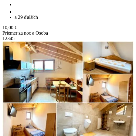
a 29 ďalších
10,00 €
Priemer za noc a Osoba
1
2
3
4
5