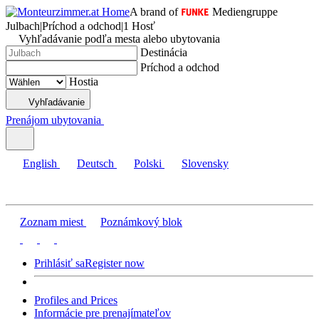
A brand of
Mediengruppe
Julbach
|
Príchod a odchod
|
1 Hosť
Vyhľadávanie podľa mesta alebo ubytovania
Destinácia
Príchod a odchod
Hostia
Vyhľadávanie
Prenájom ubytovania
English
Deutsch
Polski
Slovensky
Zoznam miest
Poznámkový blok
Prihlásiť sa
Register now
Profiles and Prices
Informácie pre prenajímateľov