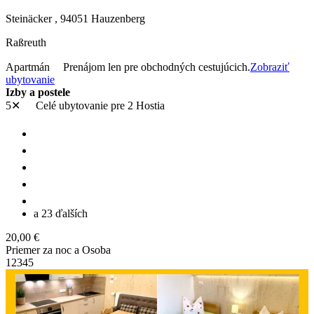
Steinäcker ,
94051
Hauzenberg
Raßreuth
Apartmán
Prenájom len pre obchodných cestujúcich.
Zobraziť
ubytovanie
Izby a postele
5✕
Celé ubytovanie
pre 2 Hostia
a 23 ďalších
20,00 €
Priemer za noc a Osoba
1
2
3
4
5