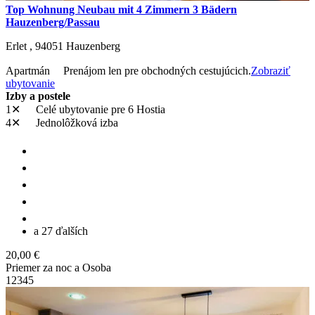
Top Wohnung Neubau mit 4 Zimmern 3 Bädern
Hauzenberg/Passau
Erlet ,
94051
Hauzenberg
Apartmán
Prenájom len pre obchodných cestujúcich.
Zobraziť
ubytovanie
Izby a postele
1✕
Celé ubytovanie
pre 6 Hostia
4✕
Jednolôžková izba
a 27 ďalších
20,00 €
Priemer za noc a Osoba
1
2
3
4
5