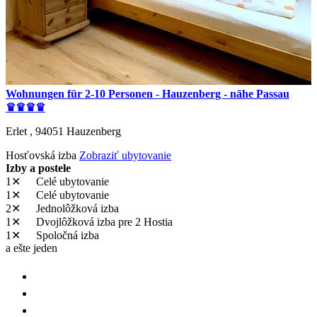
Wohnungen für 2-10 Personen - Hauzenberg - nähe Passau
♛♛♛♛
Erlet ,
94051
Hauzenberg
Hosťovská izba
Zobraziť ubytovanie
Izby a postele
1✕
Celé ubytovanie
1✕
Celé ubytovanie
2✕
Jednolôžková izba
1✕
Dvojlôžková izba
pre 2 Hostia
1✕
Spoločná izba
a ešte jeden