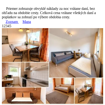
Priemer zobrazuje obvyklé náklady za noc vrátane daní, bez
ohľadu na obdobie cesty. Celková cena vrátane všetkých daní a
poplatkov sa zobrazí po výbere obdobia cesty.
Zoznam
Mapa
1
2
3
4
5