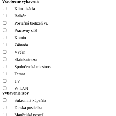
Všeobecné vybavenie
Klimatizácia
Balkón
Posteľná bielizeň vr.
Pracovný stôl
Komín
Záhrada
Výťah
Skrinka/trezor
Spoločenská miestnosť
Terasa
TV
W-LAN
Vybavenie izby
Súkromná kúpeľňa
Detská postieľka
Manželská posteľ