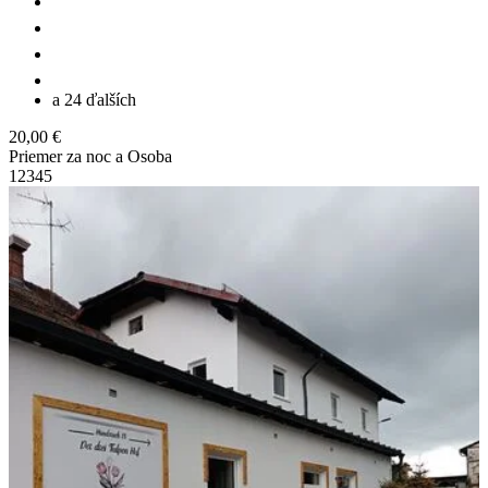
a 24 ďalších
20,00 €
Priemer za noc a Osoba
1
2
3
4
5