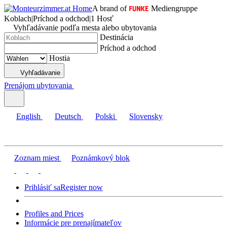
A brand of
Mediengruppe
Koblach
|
Príchod a odchod
|
1 Hosť
Vyhľadávanie podľa mesta alebo ubytovania
Destinácia
Príchod a odchod
Hostia
Vyhľadávanie
Prenájom ubytovania
English
Deutsch
Polski
Slovensky
Zoznam miest
Poznámkový blok
Prihlásiť sa
Register now
Profiles and Prices
Informácie pre prenajímateľov