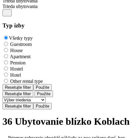
Trieda ubytovania
Trieda ubytovania
Typ izby
Všetky typy
Guestroom
House
Apartment
Pension
Hostel
Hotel
Other rental type
Resetujte filter
Použite
Resetujte filter
Použite
36 Ubytovanie blízko Koblach
Priemer zobrazuje obvyklé náklady za noc vrátane daní, bez