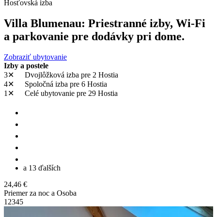
Hosťovská izba
Villa Blumenau: Priestranné izby, Wi-Fi
a parkovanie pre dodávky pri dome.
Zobraziť ubytovanie
Izby a postele
3✕
Dvojlôžková izba
pre 2 Hostia
4✕
Spoločná izba
pre 6 Hostia
1✕
Celé ubytovanie
pre 29 Hostia
a 13 ďalších
24,46 €
Priemer za noc a Osoba
1
2
3
4
5