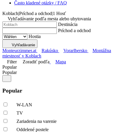
Často kladené otázky / FAQ
Koblach
|
Príchod a odchod
|
1 Hosť
Vyhľadávanie podľa mesta alebo ubytovania
Destinácia
Príchod a odchod
Hostia
Vyhľadávanie
Monteurzimmer.at
Rakúsko
Vorarlbersko
Montážna
miestnosť v Koblach
Filter
Zoradiť podľa
Mapa
Popular
Popular
Popular
W-LAN
TV
Zariadenia na varenie
Oddelené postele