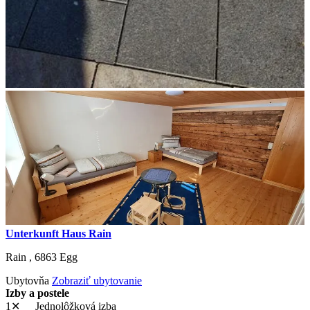
Unterkunft Haus Rain
Rain ,
6863
Egg
Ubytovňa
Zobraziť ubytovanie
Izby a postele
1✕
Jednolôžková izba