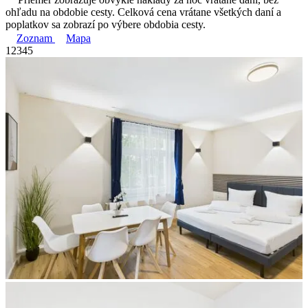
ohľadu na obdobie cesty. Celková cena vrátane všetkých daní a
poplatkov sa zobrazí po výbere obdobia cesty.
Zoznam
Mapa
1
2
3
4
5