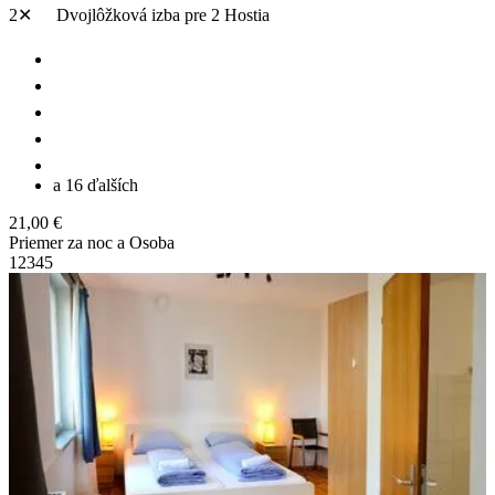
2✕
Dvojlôžková izba
pre 2 Hostia
a 16 ďalších
21,00 €
Priemer za noc a Osoba
1
2
3
4
5