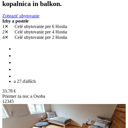
kopalnica in balkon.
Zobraziť ubytovanie
Izby a postele
1✕
Celé ubytovanie
pre 6 Hostia
2✕
Celé ubytovanie
pre 4 Hostia
4✕
Celé ubytovanie
pre 2 Hostia
a 27 ďalších
33,78 €
Priemer za noc a Osoba
1
2
3
4
5