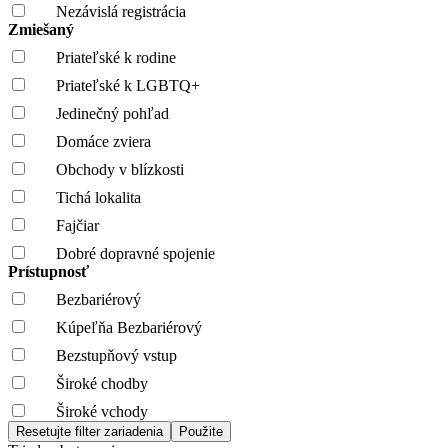
Nezávislá registrácia
Zmiešaný
Priateľské k rodine
Priateľské k LGBTQ+
Jedinečný pohľad
Domáce zviera
Obchody v blízkosti
Tichá lokalita
Fajčiar
Dobré dopravné spojenie
Prístupnosť
Bezbariérový
Kúpeľňa Bezbariérový
Bezstupňový vstup
Široké chodby
Široké vchody