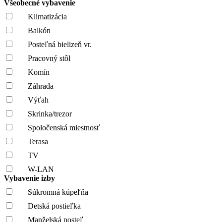
Všeobecné vybavenie
Klimatizácia
Balkón
Posteľná bielizeň vr.
Pracovný stôl
Komín
Záhrada
Výťah
Skrinka/trezor
Spoločenská miestnosť
Terasa
TV
W-LAN
Vybavenie izby
Súkromná kúpeľňa
Detská postieľka
Manželská posteľ