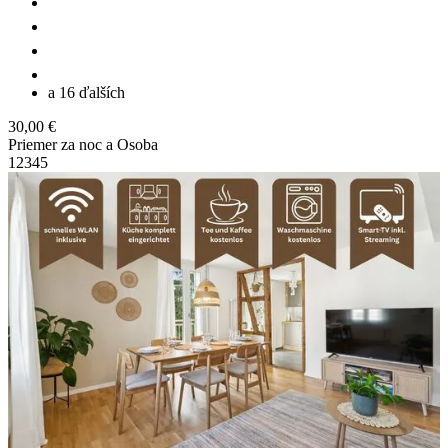
a 16 ďalších
30,00 €
Priemer za noc a Osoba
1
2
3
4
5