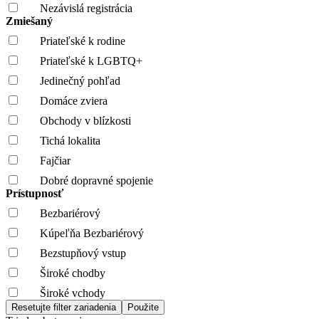
Nezávislá registrácia
Zmiešaný
Priateľské k rodine
Priateľské k LGBTQ+
Jedinečný pohľad
Domáce zviera
Obchody v blízkosti
Tichá lokalita
Fajčiar
Dobré dopravné spojenie
Prístupnosť
Bezbariérový
Kúpeľňa Bezbariérový
Bezstupňový vstup
Široké chodby
Široké vchody