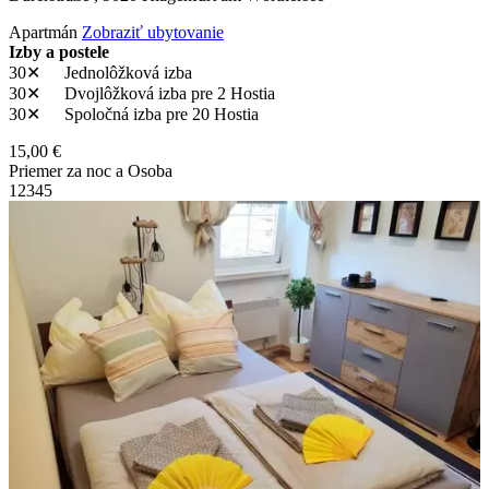
Apartmán
Zobraziť ubytovanie
Izby a postele
30✕
Jednolôžková izba
30✕
Dvojlôžková izba
pre 2 Hostia
30✕
Spoločná izba
pre 20 Hostia
15,00 €
Priemer za noc a Osoba
1
2
3
4
5