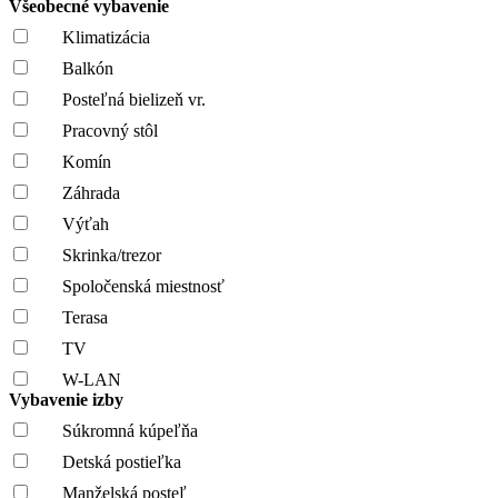
Všeobecné vybavenie
Klimatizácia
Balkón
Posteľná bielizeň vr.
Pracovný stôl
Komín
Záhrada
Výťah
Skrinka/trezor
Spoločenská miestnosť
Terasa
TV
W-LAN
Vybavenie izby
Súkromná kúpeľňa
Detská postieľka
Manželská posteľ