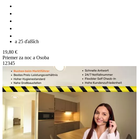
a 25 ďalších
19,80 €
Priemer za noc a Osoba
1
2
3
4
5