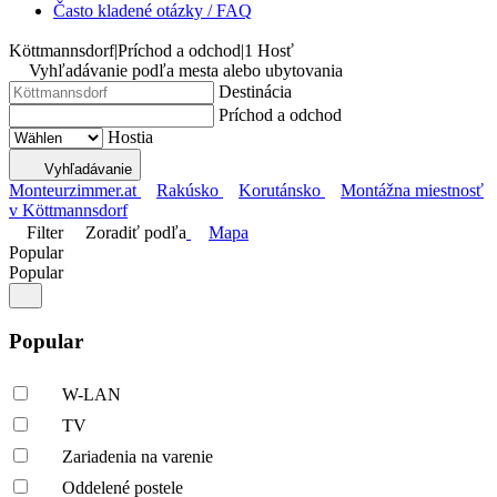
Často kladené otázky / FAQ
Köttmannsdorf
|
Príchod a odchod
|
1 Hosť
Vyhľadávanie podľa mesta alebo ubytovania
Destinácia
Príchod a odchod
Hostia
Vyhľadávanie
Monteurzimmer.at
Rakúsko
Korutánsko
Montážna miestnosť
v Köttmannsdorf
Filter
Zoradiť podľa
Mapa
Popular
Popular
Popular
W-LAN
TV
Zariadenia na varenie
Oddelené postele