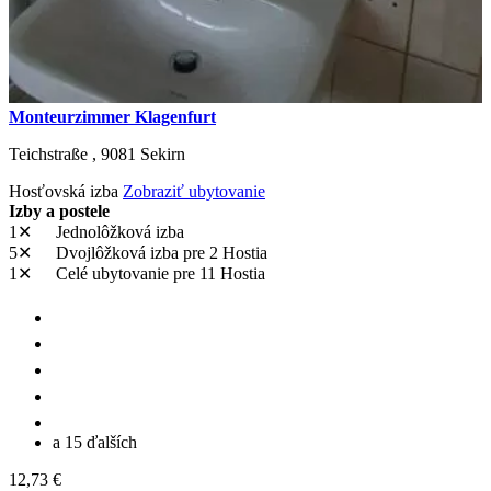
Monteurzimmer Klagenfurt
Teichstraße ,
9081
Sekirn
Hosťovská izba
Zobraziť ubytovanie
Izby a postele
1✕
Jednolôžková izba
5✕
Dvojlôžková izba
pre 2 Hostia
1✕
Celé ubytovanie
pre 11 Hostia
a 15 ďalších
12,73 €