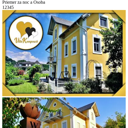
Priemer za noc a Osoba
1
2
3
4
5