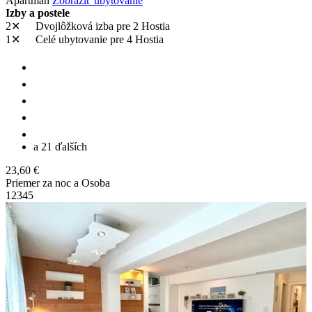
Apartmán
Zobraziť ubytovanie
Izby a postele
2✕
Dvojlôžková izba
pre 2 Hostia
1✕
Celé ubytovanie
pre 4 Hostia
a 21 ďalších
23,60 €
Priemer za noc a Osoba
1
2
3
4
5