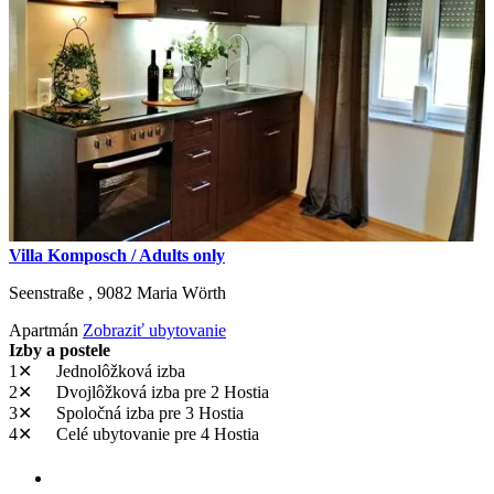
Villa Komposch / Adults only
Seenstraße ,
9082
Maria Wörth
Apartmán
Zobraziť ubytovanie
Izby a postele
1✕
Jednolôžková izba
2✕
Dvojlôžková izba
pre 2 Hostia
3✕
Spoločná izba
pre 3 Hostia
4✕
Celé ubytovanie
pre 4 Hostia