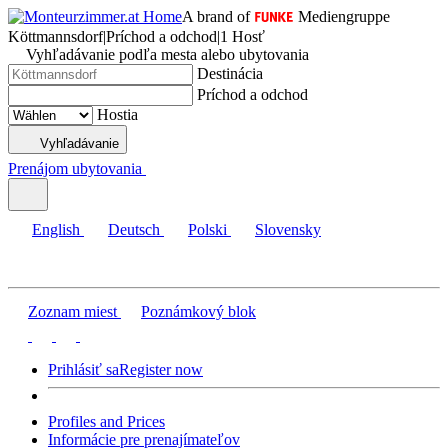
A brand of
Mediengruppe
Köttmannsdorf
|
Príchod a odchod
|
1 Hosť
Vyhľadávanie podľa mesta alebo ubytovania
Destinácia
Príchod a odchod
Hostia
Vyhľadávanie
Prenájom ubytovania
English
Deutsch
Polski
Slovensky
Zoznam miest
Poznámkový blok
Prihlásiť sa
Register now
Profiles and Prices
Informácie pre prenajímateľov