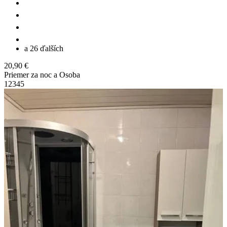
a 26 ďalších
20,90 €
Priemer za noc a Osoba
1
2
3
4
5