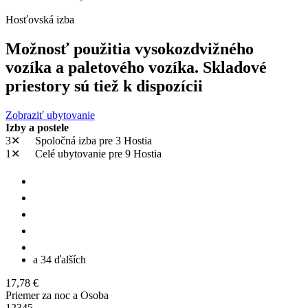
Hosťovská izba
Možnosť použitia vysokozdvižného
vozíka a paletového vozíka. Skladové
priestory sú tiež k dispozícii
Zobraziť ubytovanie
Izby a postele
3✕
Spoločná izba
pre 3 Hostia
1✕
Celé ubytovanie
pre 9 Hostia
a 34 ďalších
17,78 €
Priemer za noc a Osoba
1
2
3
4
5