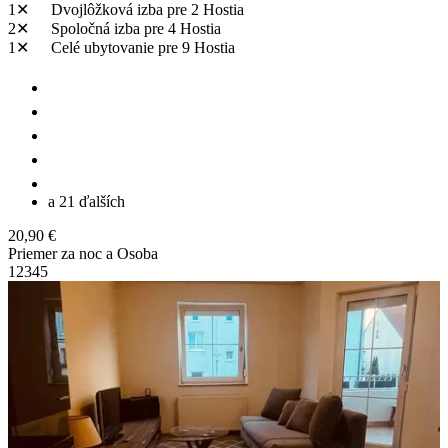
1✕
Dvojlôžková izba
pre 2 Hostia
2✕
Spoločná izba
pre 4 Hostia
1✕
Celé ubytovanie
pre 9 Hostia
a 21 ďalších
20,90 €
Priemer za noc a Osoba
1
2
3
4
5