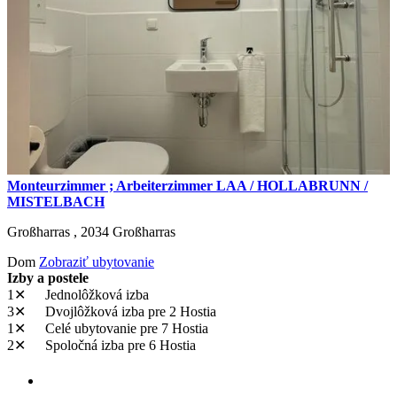
Monteurzimmer ; Arbeiterzimmer LAA / HOLLABRUNN /
MISTELBACH
Großharras ,
2034
Großharras
Dom
Zobraziť ubytovanie
Izby a postele
1✕
Jednolôžková izba
3✕
Dvojlôžková izba
pre 2 Hostia
1✕
Celé ubytovanie
pre 7 Hostia
2✕
Spoločná izba
pre 6 Hostia