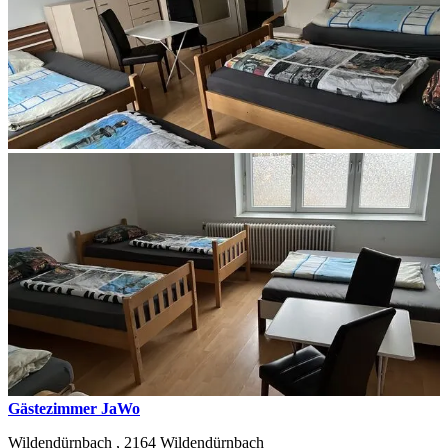
Gästezimmer JaWo
Wildendürnbach ,
2164
Wildendürnbach