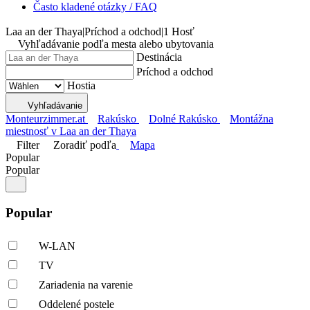
Často kladené otázky / FAQ
Laa an der Thaya
|
Príchod a odchod
|
1 Hosť
Vyhľadávanie podľa mesta alebo ubytovania
Destinácia
Príchod a odchod
Hostia
Vyhľadávanie
Monteurzimmer.at
Rakúsko
Dolné Rakúsko
Montážna
miestnosť v Laa an der Thaya
Filter
Zoradiť podľa
Mapa
Popular
Popular
Popular
W-LAN
TV
Zariadenia na varenie
Oddelené postele