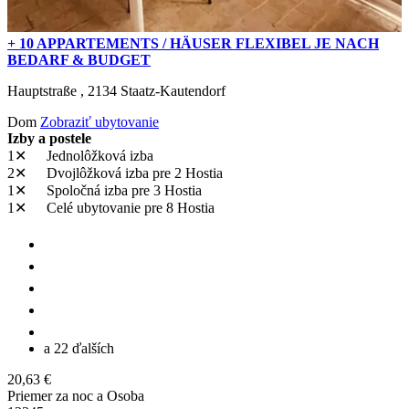
+ 10 APPARTEMENTS / HÄUSER FLEXIBEL JE NACH
BEDARF & BUDGET
Hauptstraße ,
2134
Staatz-Kautendorf
Dom
Zobraziť ubytovanie
Izby a postele
1✕
Jednolôžková izba
2✕
Dvojlôžková izba
pre 2 Hostia
1✕
Spoločná izba
pre 3 Hostia
1✕
Celé ubytovanie
pre 8 Hostia
a 22 ďalších
20,63 €
Priemer za noc a Osoba