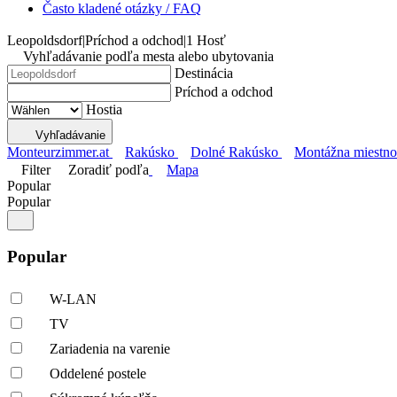
Často kladené otázky / FAQ
Leopoldsdorf
|
Príchod a odchod
|
1 Hosť
Vyhľadávanie podľa mesta alebo ubytovania
Destinácia
Príchod a odchod
Hostia
Vyhľadávanie
Monteurzimmer.at
Rakúsko
Dolné Rakúsko
Montážna miestno
Filter
Zoradiť podľa
Mapa
Popular
Popular
Popular
W-LAN
TV
Zariadenia na varenie
Oddelené postele