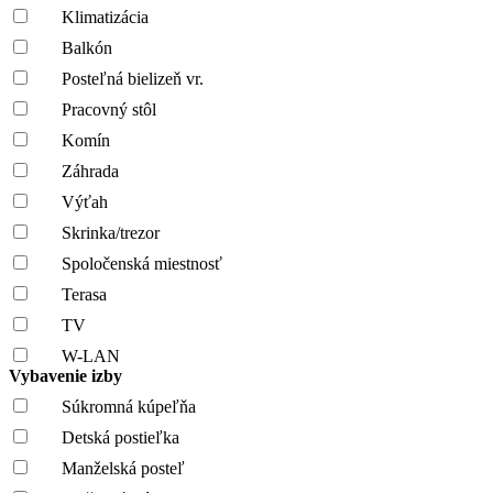
Klimatizácia
Balkón
Posteľná bielizeň vr.
Pracovný stôl
Komín
Záhrada
Výťah
Skrinka/trezor
Spoločenská miestnosť
Terasa
TV
W-LAN
Vybavenie izby
Súkromná kúpeľňa
Detská postieľka
Manželská posteľ