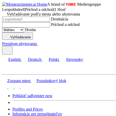
A brand of
Mediengruppe
Leopoldsdorf
|
Príchod a odchod
|
1 Hosť
Vyhľadávanie podľa mesta alebo ubytovania
Destinácia
Príchod a odchod
Hostia
Vyhľadávanie
Prenájom ubytovania
English
Deutsch
Polski
Slovensky
Zoznam miest
Poznámkový blok
Prihlásiť sa
Register now
Profiles and Prices
Informácie pre prenajímateľov