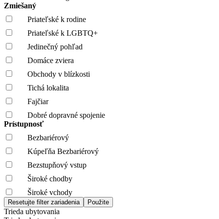
Zmiešaný
Priateľské k rodine
Priateľské k LGBTQ+
Jedinečný pohľad
Domáce zviera
Obchody v blízkosti
Tichá lokalita
Fajčiar
Dobré dopravné spojenie
Prístupnosť
Bezbariérový
Kúpeľňa Bezbariérový
Bezstupňový vstup
Široké chodby
Široké vchody
Trieda ubytovania