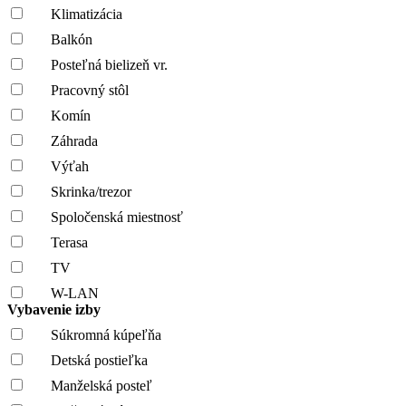
Klimatizácia
Balkón
Posteľná bielizeň vr.
Pracovný stôl
Komín
Záhrada
Výťah
Skrinka/trezor
Spoločenská miestnosť
Terasa
TV
W-LAN
Vybavenie izby
Súkromná kúpeľňa
Detská postieľka
Manželská posteľ