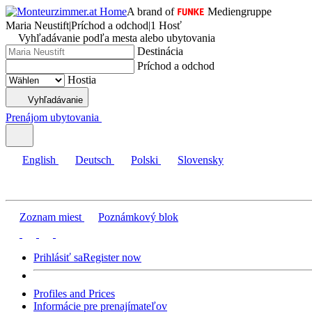
A brand of
Mediengruppe
Maria Neustift
|
Príchod a odchod
|
1 Hosť
Vyhľadávanie podľa mesta alebo ubytovania
Destinácia
Príchod a odchod
Hostia
Vyhľadávanie
Prenájom ubytovania
English
Deutsch
Polski
Slovensky
Zoznam miest
Poznámkový blok
Prihlásiť sa
Register now
Profiles and Prices
Informácie pre prenajímateľov