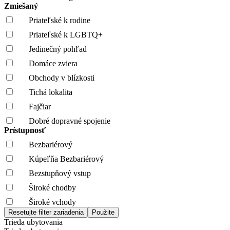
Zmiešaný
Priateľské k rodine
Priateľské k LGBTQ+
Jedinečný pohľad
Domáce zviera
Obchody v blízkosti
Tichá lokalita
Fajčiar
Dobré dopravné spojenie
Prístupnosť
Bezbariérový
Kúpeľňa Bezbariérový
Bezstupňový vstup
Široké chodby
Široké vchody
Trieda ubytovania