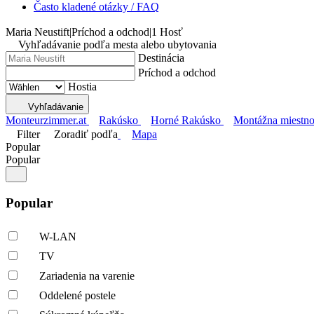
Často kladené otázky / FAQ
Maria Neustift
|
Príchod a odchod
|
1 Hosť
Vyhľadávanie podľa mesta alebo ubytovania
Destinácia
Príchod a odchod
Hostia
Vyhľadávanie
Monteurzimmer.at
Rakúsko
Horné Rakúsko
Montážna miestnos
Filter
Zoradiť podľa
Mapa
Popular
Popular
Popular
W-LAN
TV
Zariadenia na varenie
Oddelené postele