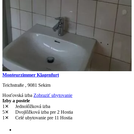
Monteurzimmer Klagenfurt
Teichstraße ,
9081
Sekirn
Hosťovská izba
Zobraziť ubytovanie
Izby a postele
1✕
Jednolôžková izba
5✕
Dvojlôžková izba
pre 2 Hostia
1✕
Celé ubytovanie
pre 11 Hostia