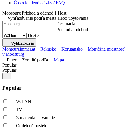
Často kladené otázky / FAQ
Moosburg
|
Príchod a odchod
|
1 Hosť
Vyhľadávanie podľa mesta alebo ubytovania
Destinácia
Príchod a odchod
Hostia
Vyhľadávanie
Monteurzimmer.at
Rakúsko
Korutánsko
Montážna miestnosť
v Moosburg
Filter
Zoradiť podľa
Mapa
Popular
Popular
Popular
W-LAN
TV
Zariadenia na varenie
Oddelené postele