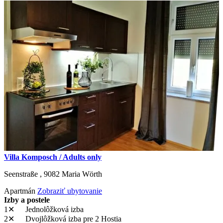
Villa Komposch / Adults only
Seenstraße ,
9082
Maria Wörth
Apartmán
Zobraziť ubytovanie
Izby a postele
1✕
Jednolôžková izba
2✕
Dvojlôžková izba
pre 2 Hostia