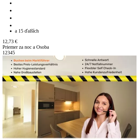
a 15 ďalších
12,73 €
Priemer za noc a Osoba
1
2
3
4
5