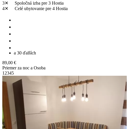
3✕
Spoločná izba
pre 3 Hostia
4✕
Celé ubytovanie
pre 4 Hostia
a 30 ďalších
89,00 €
Priemer za noc a Osoba
1
2
3
4
5