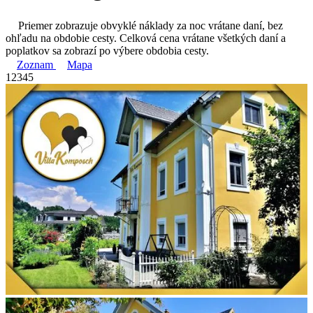
Priemer zobrazuje obvyklé náklady za noc vrátane daní, bez
ohľadu na obdobie cesty. Celková cena vrátane všetkých daní a
poplatkov sa zobrazí po výbere obdobia cesty.
Zoznam
Mapa
1
2
3
4
5