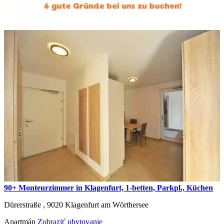
90+ Monteurzimmer in Klagenfurt, 1-betten, Parkpl., Küchen
Dürerstraße ,
9020
Klagenfurt am Wörthersee
Apartmán
Zobraziť ubytovanie