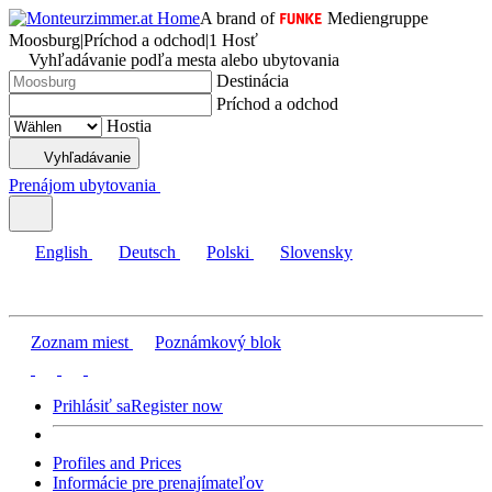
A brand of
Mediengruppe
Moosburg
|
Príchod a odchod
|
1 Hosť
Vyhľadávanie podľa mesta alebo ubytovania
Destinácia
Príchod a odchod
Hostia
Vyhľadávanie
Prenájom ubytovania
English
Deutsch
Polski
Slovensky
Zoznam miest
Poznámkový blok
Prihlásiť sa
Register now
Profiles and Prices
Informácie pre prenajímateľov