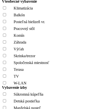
Všeobecné vybavenie
Klimatizácia
Balkón
Posteľná bielizeň vr.
Pracovný stôl
Komín
Záhrada
Výťah
Skrinka/trezor
Spoločenská miestnosť
Terasa
TV
W-LAN
Vybavenie izby
Súkromná kúpeľňa
Detská postieľka
Manželská posteľ