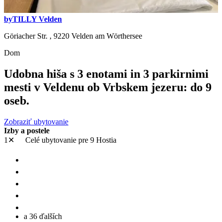
byTILLY Velden
Göriacher Str. ,
9220
Velden am Wörthersee
Dom
Udobna hiša s 3 enotami in 3 parkirnimi
mesti v Veldenu ob Vrbskem jezeru: do 9
oseb.
Zobraziť ubytovanie
Izby a postele
1✕
Celé ubytovanie
pre 9 Hostia
a 36 ďalších