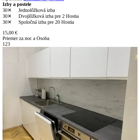
Izby a postele
30✕
Jednolôžková izba
30✕
Dvojlôžková izba
pre 2 Hostia
30✕
Spoločná izba
pre 20 Hostia
15,00 €
Priemer za noc a Osoba
1
2
3