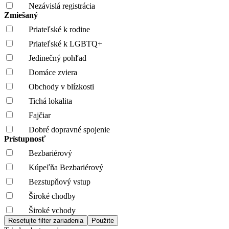
Nezávislá registrácia
Zmiešaný
Priateľské k rodine
Priateľské k LGBTQ+
Jedinečný pohľad
Domáce zviera
Obchody v blízkosti
Tichá lokalita
Fajčiar
Dobré dopravné spojenie
Prístupnosť
Bezbariérový
Kúpeľňa Bezbariérový
Bezstupňový vstup
Široké chodby
Široké vchody