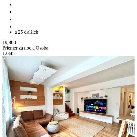
a 25 ďalších
19,80 €
Priemer za noc a Osoba
1
2
3
4
5