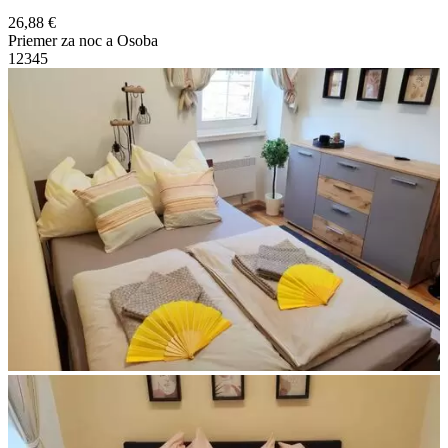
26,88 €
Priemer za noc a Osoba
1
2
3
4
5