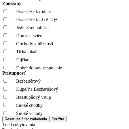
Zmiešaný
Priateľské k rodine
Priateľské k LGBTQ+
Jedinečný pohľad
Domáce zviera
Obchody v blízkosti
Tichá lokalita
Fajčiar
Dobré dopravné spojenie
Prístupnosť
Bezbariérový
Kúpeľňa Bezbariérový
Bezstupňový vstup
Široké chodby
Široké vchody
Trieda ubytovania