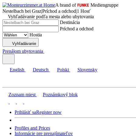
A brand of
Mediengruppe
Nestelbach bei Graz
|
Príchod a odchod
|
1 Hosť
Vyhľadávanie podľa mesta alebo ubytovania
Destinácia
Príchod a odchod
Hostia
Vyhľadávanie
Prenájom ubytovania
English
Deutsch
Polski
Slovensky
Zoznam miest
Poznámkový blok
Prihlásiť sa
Register now
Profiles and Prices
Informácie pre prenajímateľov