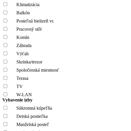
Klimatizácia
Balkón
Posteľná bielizeň vr.
Pracovný stôl
Komín
Záhrada
Výťah
Skrinka/trezor
Spoločenská miestnosť
Terasa
TV
W-LAN
Vybavenie izby
Súkromná kúpeľňa
Detská postieľka
Manželská posteľ