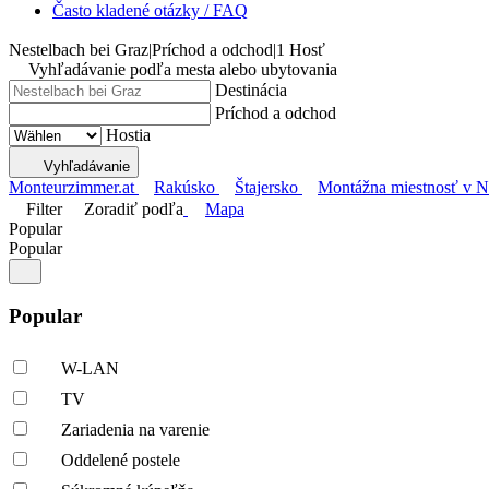
Často kladené otázky / FAQ
Nestelbach bei Graz
|
Príchod a odchod
|
1 Hosť
Vyhľadávanie podľa mesta alebo ubytovania
Destinácia
Príchod a odchod
Hostia
Vyhľadávanie
Monteurzimmer.at
Rakúsko
Štajersko
Montážna miestnosť v Ne
Filter
Zoradiť podľa
Mapa
Popular
Popular
Popular
W-LAN
TV
Zariadenia na varenie
Oddelené postele