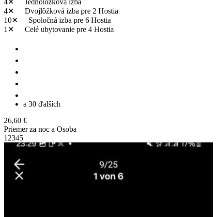
4✕
Jednolôžková izba
4✕
Dvojlôžková izba
pre 2 Hostia
10✕
Spoločná izba
pre 6 Hostia
1✕
Celé ubytovanie
pre 4 Hostia
a 30 ďalších
26,60 €
Priemer za noc a Osoba
1
2
3
4
5