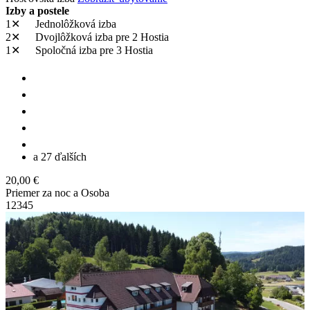
Izby a postele
1✕
Jednolôžková izba
2✕
Dvojlôžková izba
pre 2 Hostia
1✕
Spoločná izba
pre 3 Hostia
a 27 ďalších
20,00 €
Priemer za noc a Osoba
1
2
3
4
5