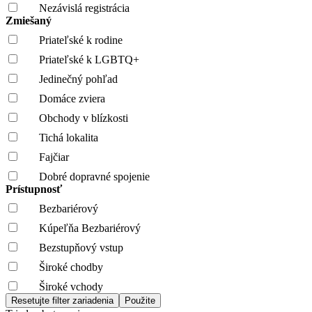
Nezávislá registrácia
Zmiešaný
Priateľské k rodine
Priateľské k LGBTQ+
Jedinečný pohľad
Domáce zviera
Obchody v blízkosti
Tichá lokalita
Fajčiar
Dobré dopravné spojenie
Prístupnosť
Bezbariérový
Kúpeľňa Bezbariérový
Bezstupňový vstup
Široké chodby
Široké vchody