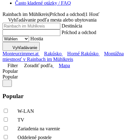
Často kladené otázky / FAQ
Rainbach im Mühlkreis
|
Príchod a odchod
|
1 Hosť
Vyhľadávanie podľa mesta alebo ubytovania
Destinácia
Príchod a odchod
Hostia
Vyhľadávanie
Monteurzimmer.at
Rakúsko
Horné Rakúsko
Montážna
miestnosť v Rainbach im Mühlkreis
Filter
Zoradiť podľa
Mapa
Popular
Popular
Popular
W-LAN
TV
Zariadenia na varenie
Oddelené postele