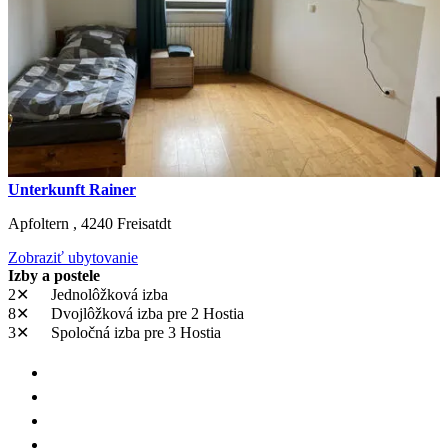
Unterkunft Rainer
Apfoltern ,
4240
Freisatdt
Zobraziť ubytovanie
Izby a postele
2✕
Jednolôžková izba
8✕
Dvojlôžková izba
pre 2 Hostia
3✕
Spoločná izba
pre 3 Hostia