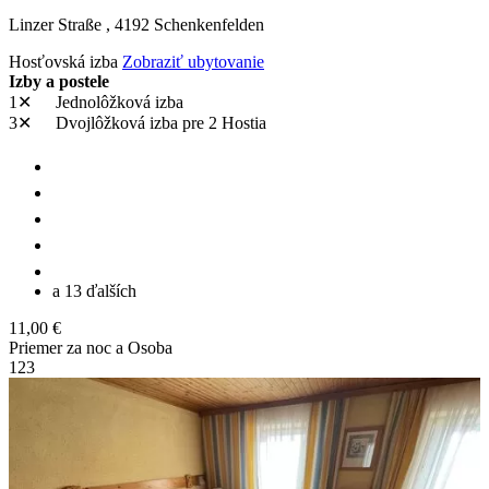
Linzer Straße ,
4192
Schenkenfelden
Hosťovská izba
Zobraziť ubytovanie
Izby a postele
1✕
Jednolôžková izba
3✕
Dvojlôžková izba
pre 2 Hostia
a 13 ďalších
11,00 €
Priemer za noc a Osoba
1
2
3