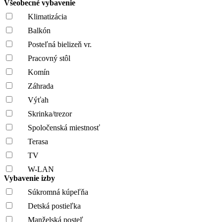
Všeobecné vybavenie
Klimatizácia
Balkón
Posteľná bielizeň vr.
Pracovný stôl
Komín
Záhrada
Výťah
Skrinka/trezor
Spoločenská miestnosť
Terasa
TV
W-LAN
Vybavenie izby
Súkromná kúpeľňa
Detská postieľka
Manželská posteľ