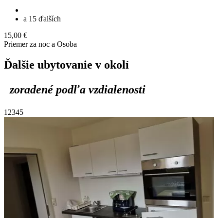
a 15 ďalších
15,00 €
Priemer za noc a Osoba
Ďalšie ubytovanie v okolí
zoradené podľa vzdialenosti
1
2
3
4
5