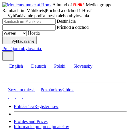
A brand of
Mediengruppe
Rainbach im Mühlkreis
|
Príchod a odchod
|
1 Hosť
Vyhľadávanie podľa mesta alebo ubytovania
Destinácia
Príchod a odchod
Hostia
Vyhľadávanie
Prenájom ubytovania
English
Deutsch
Polski
Slovensky
Zoznam miest
Poznámkový blok
Prihlásiť sa
Register now
Profiles and Prices
Informácie pre prenajímateľov