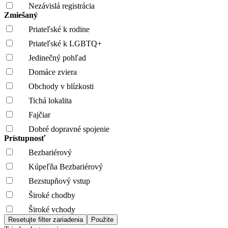
Nezávislá registrácia
Zmiešaný
Priateľské k rodine
Priateľské k LGBTQ+
Jedinečný pohľad
Domáce zviera
Obchody v blízkosti
Tichá lokalita
Fajčiar
Dobré dopravné spojenie
Prístupnosť
Bezbariérový
Kúpeľňa Bezbariérový
Bezstupňový vstup
Široké chodby
Široké vchody