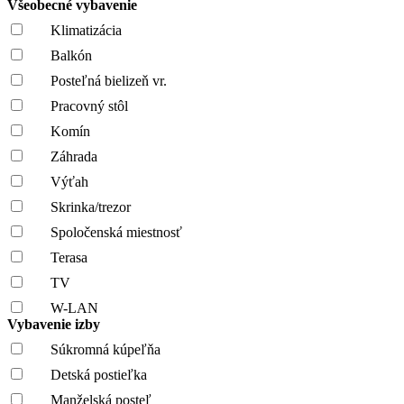
Všeobecné vybavenie
Klimatizácia
Balkón
Posteľná bielizeň vr.
Pracovný stôl
Komín
Záhrada
Výťah
Skrinka/trezor
Spoločenská miestnosť
Terasa
TV
W-LAN
Vybavenie izby
Súkromná kúpeľňa
Detská postieľka
Manželská posteľ