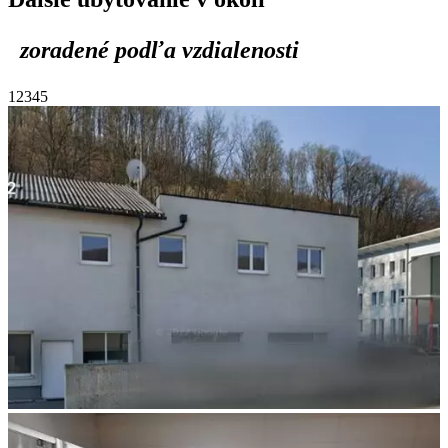
zoradené podľa vzdialenosti
1
2
3
4
5