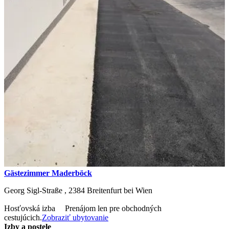
Gästezimmer Maderböck
Georg Sigl-Straße ,
2384
Breitenfurt bei Wien
Hosťovská izba
Prenájom len pre obchodných
cestujúcich.
Zobraziť ubytovanie
Izby a postele