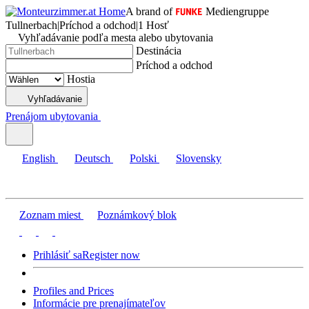
A brand of
Mediengruppe
Tullnerbach
|
Príchod a odchod
|
1 Hosť
Vyhľadávanie podľa mesta alebo ubytovania
Destinácia
Príchod a odchod
Hostia
Vyhľadávanie
Prenájom ubytovania
English
Deutsch
Polski
Slovensky
Zoznam miest
Poznámkový blok
Prihlásiť sa
Register now
Profiles and Prices
Informácie pre prenajímateľov