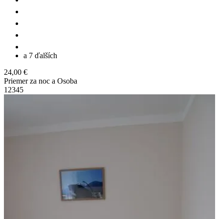
a 7 ďalších
24,00 €
Priemer za noc a Osoba
1
2
3
4
5