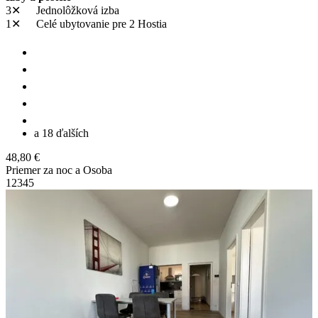
3✕
Jednolôžková izba
1✕
Celé ubytovanie
pre 2 Hostia
a 18 ďalších
48,80 €
Priemer za noc a Osoba
1
2
3
4
5