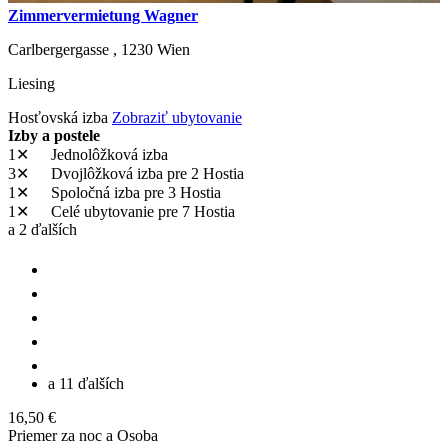
Zimmervermietung Wagner
Carlbergergasse ,
1230
Wien
Liesing
Hosťovská izba
Zobraziť ubytovanie
Izby a postele
1✕
Jednolôžková izba
3✕
Dvojlôžková izba
pre 2 Hostia
1✕
Spoločná izba
pre 3 Hostia
1✕
Celé ubytovanie
pre 7 Hostia
a 2 ďalších
a 11 ďalších
16,50 €
Priemer za noc a Osoba