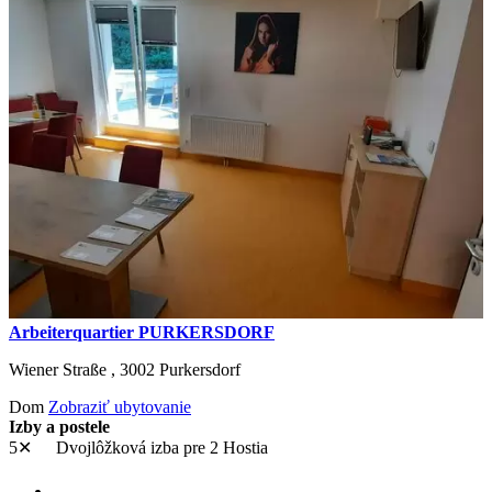
Arbeiterquartier PURKERSDORF
Wiener Straße ,
3002
Purkersdorf
Dom
Zobraziť ubytovanie
Izby a postele
5✕
Dvojlôžková izba
pre 2 Hostia