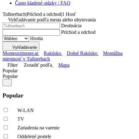
Často kladené otázky / FAQ
Tullnerbach
|
Príchod a odchod
|
1 Hosť
Vyhľadávanie podľa mesta alebo ubytovania
Destinácia
Príchod a odchod
Hostia
Vyhľadávanie
Monteurzimmer.at
Rakúsko
Dolné Rakúsko
Montážna
miestnosť v Tullnerbach
Filter
Zoradiť podľa
Mapa
Popular
Popular
Popular
W-LAN
TV
Zariadenia na varenie
Oddelené postele