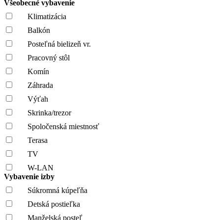
Všeobecné vybavenie
Klimatizácia
Balkón
Posteľná bielizeň vr.
Pracovný stôl
Komín
Záhrada
Výťah
Skrinka/trezor
Spoločenská miestnosť
Terasa
TV
W-LAN
Vybavenie izby
Súkromná kúpeľňa
Detská postieľka
Manželská posteľ