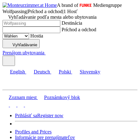
A brand of
Mediengruppe
Wolfpassing
|
Príchod a odchod
|
1 Hosť
Vyhľadávanie podľa mesta alebo ubytovania
Destinácia
Príchod a odchod
Hostia
Vyhľadávanie
Prenájom ubytovania
English
Deutsch
Polski
Slovensky
Zoznam miest
Poznámkový blok
Prihlásiť sa
Register now
Profiles and Prices
Informácie pre prenajímateľov