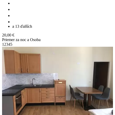
a 13 ďalších
20,00 €
Priemer za noc a Osoba
1
2
3
4
5