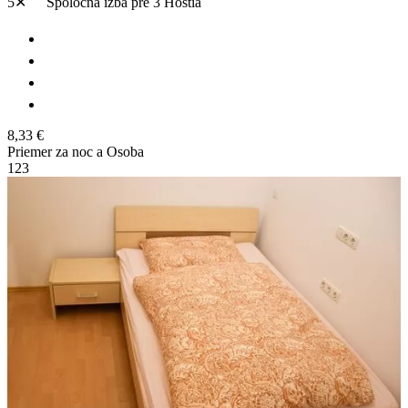
5✕
Spoločná izba
pre 3 Hostia
8,33 €
Priemer za noc a Osoba
1
2
3