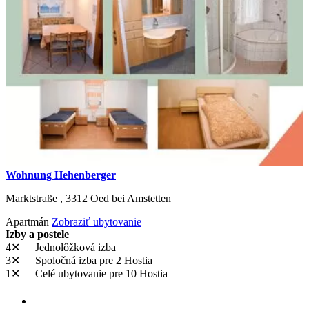
Wohnung Hehenberger
Marktstraße ,
3312
Oed bei Amstetten
Apartmán
Zobraziť ubytovanie
Izby a postele
4✕
Jednolôžková izba
3✕
Spoločná izba
pre 2 Hostia
1✕
Celé ubytovanie
pre 10 Hostia