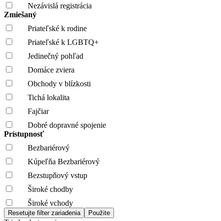
Nezávislá registrácia
Zmiešaný
Priateľské k rodine
Priateľské k LGBTQ+
Jedinečný pohľad
Domáce zviera
Obchody v blízkosti
Tichá lokalita
Fajčiar
Dobré dopravné spojenie
Prístupnosť
Bezbariérový
Kúpeľňa Bezbariérový
Bezstupňový vstup
Široké chodby
Široké vchody