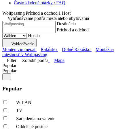
Často kladené otázky / FAQ
Wolfpassing
|
Príchod a odchod
|
1 Hosť
Vyhľadávanie podľa mesta alebo ubytovania
Destinácia
Príchod a odchod
Hostia
Vyhľadávanie
Monteurzimmer.at
Rakúsko
Dolné Rakúsko
Montážna
miestnosť v Wolfpassing
Filter
Zoradiť podľa
Mapa
Popular
Popular
Popular
W-LAN
TV
Zariadenia na varenie
Oddelené postele