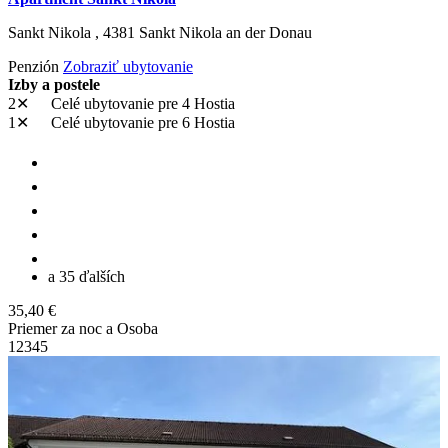
Sankt Nikola ,
4381
Sankt Nikola an der Donau
Penzión
Zobraziť ubytovanie
Izby a postele
2✕
Celé ubytovanie
pre 4 Hostia
1✕
Celé ubytovanie
pre 6 Hostia
a 35 ďalších
35,40 €
Priemer za noc a Osoba
1
2
3
4
5