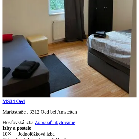
MS34 Oed
Marktstraße ,
3312
Oed bei Amstetten
Hosťovská izba
Zobraziť ubytovanie
Izby a postele
10✕
Jednolôžková izba