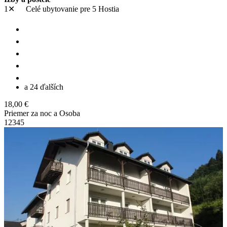
1✕
Celé ubytovanie
pre 5 Hostia
a 24 ďalších
18,00 €
Priemer za noc a Osoba
1
2
3
4
5