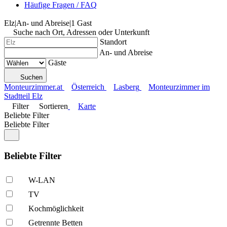
Häufige Fragen / FAQ
Elz
|
An- und Abreise
|
1 Gast
Suche nach Ort, Adressen oder Unterkunft
Standort
An- und Abreise
Gäste
Suchen
Monteurzimmer.at
Österreich
Lasberg
Monteurzimmer im
Stadtteil Elz
Filter
Sortieren
Karte
Beliebte Filter
Beliebte Filter
Beliebte Filter
W-LAN
TV
Kochmöglich­keit
Getrennte Betten