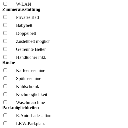
W-LAN
Zimmerausstattung
Privates Bad
Babybett
Doppelbett
Zustellbett möglich
Getrennte Betten
Handtücher inkl.
Küche
Kaffee­maschine
Spül­maschine
Kühl­schrank
Kochmöglich­keit
Wasch­maschine
Parkmöglichkeiten
E-Auto Ladestation
LKW-Parkplatz