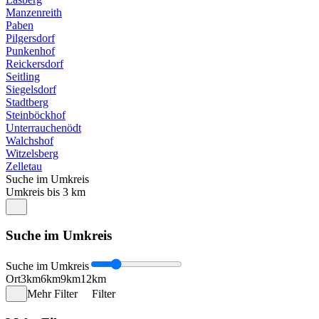
Manzenreith
Paben
Pilgersdorf
Punkenhof
Reickersdorf
Seitling
Siegelsdorf
Stadtberg
Steinböckhof
Unterrauchenödt
Walchshof
Witzelsberg
Zelletau
Suche im Umkreis
Umkreis bis 3 km
Suche im Umkreis
Suche im Umkreis
Ort
3km
6km
9km
12km
Mehr Filter
Filter