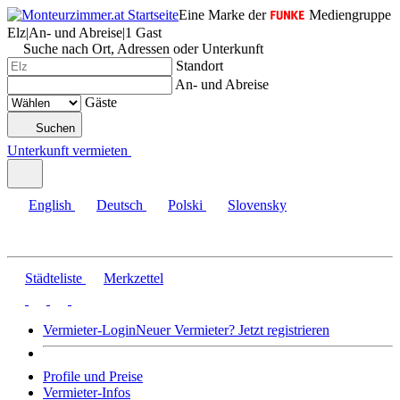
Eine Marke der
Mediengruppe
Elz
|
An- und Abreise
|
1 Gast
Suche nach Ort, Adressen oder Unterkunft
Standort
An- und Abreise
Gäste
Suchen
Unterkunft vermieten
English
Deutsch
Polski
Slovensky
Städteliste
Merkzettel
Vermieter-Login
Neuer Vermieter? Jetzt registrieren
Profile und Preise
Vermieter-Infos