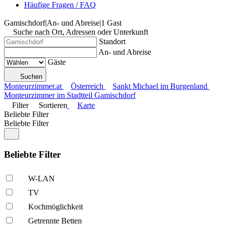
Häufige Fragen / FAQ
Gamischdorf
|
An- und Abreise
|
1 Gast
Suche nach Ort, Adressen oder Unterkunft
Standort
An- und Abreise
Gäste
Suchen
Monteurzimmer.at
Österreich
Sankt Michael im Burgenland
Monteurzimmer im Stadtteil Gamischdorf
Filter
Sortieren
Karte
Beliebte Filter
Beliebte Filter
Beliebte Filter
W-LAN
TV
Kochmöglich­keit
Getrennte Betten