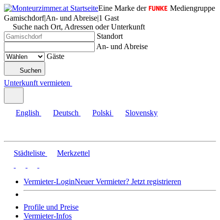
Eine Marke der
Mediengruppe
Gamischdorf
|
An- und Abreise
|
1 Gast
Suche nach Ort, Adressen oder Unterkunft
Standort
An- und Abreise
Gäste
Suchen
Unterkunft vermieten
English
Deutsch
Polski
Slovensky
Städteliste
Merkzettel
Vermieter-Login
Neuer Vermieter? Jetzt registrieren
Profile und Preise
Vermieter-Infos