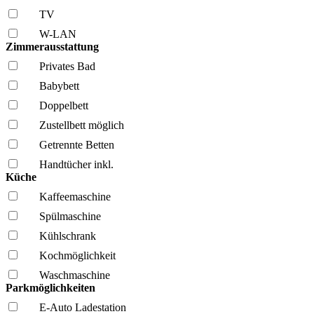
TV
W-LAN
Zimmerausstattung
Privates Bad
Babybett
Doppelbett
Zustellbett möglich
Getrennte Betten
Handtücher inkl.
Küche
Kaffee­maschine
Spül­maschine
Kühl­schrank
Kochmöglich­keit
Wasch­maschine
Parkmöglichkeiten
E-Auto Ladestation