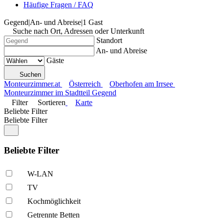
Häufige Fragen / FAQ
Gegend
|
An- und Abreise
|
1 Gast
Suche nach Ort, Adressen oder Unterkunft
Standort
An- und Abreise
Gäste
Suchen
Monteurzimmer.at
Österreich
Oberhofen am Irrsee
Monteurzimmer im Stadtteil Gegend
Filter
Sortieren
Karte
Beliebte Filter
Beliebte Filter
Beliebte Filter
W-LAN
TV
Kochmöglich­keit
Getrennte Betten