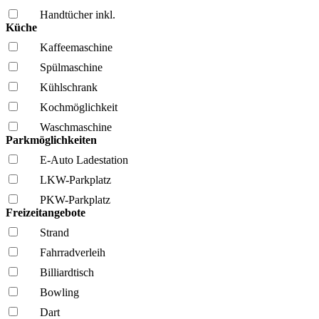
Handtücher inkl.
Küche
Kaffee­maschine
Spül­maschine
Kühl­schrank
Kochmöglich­keit
Wasch­maschine
Parkmöglichkeiten
E-Auto Ladestation
LKW-Parkplatz
PKW-Parkplatz
Freizeitangebote
Strand
Fahrrad­verleih
Billiardtisch
Bowling
Dart