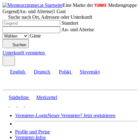
Eine Marke der
Mediengruppe
Gegend
|
An- und Abreise
|
1 Gast
Suche nach Ort, Adressen oder Unterkunft
Standort
An- und Abreise
Gäste
Suchen
Unterkunft vermieten
English
Deutsch
Polski
Slovensky
Städteliste
Merkzettel
Vermieter-Login
Neuer Vermieter? Jetzt registrieren
Profile und Preise
Vermieter-Infos