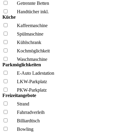
Getrennte Betten
Handtücher inkl.
Küche
Kaffee­maschine
Spül­maschine
Kühl­schrank
Kochmöglich­keit
Wasch­maschine
Parkmöglichkeiten
E-Auto Ladestation
LKW-Parkplatz
PKW-Parkplatz
Freizeitangebote
Strand
Fahrrad­verleih
Billiardtisch
Bowling