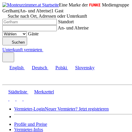
Eine Marke der
Mediengruppe
Gerlham
|
An- und Abreise
|
1 Gast
Suche nach Ort, Adressen oder Unterkunft
Standort
An- und Abreise
Gäste
Suchen
Unterkunft vermieten
English
Deutsch
Polski
Slovensky
Städteliste
Merkzettel
Vermieter-Login
Neuer Vermieter? Jetzt registrieren
Profile und Preise
Vermieter-Infos