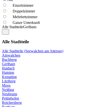
Einzelzimmer
Doppelzimmer
Mehrbettzimmer
Ganze Unterkunft
Alle Stadtteile
Gerlham
Alle Stadtteile
Alle Stadtteile (Seewalchen am Attersee)
Ainwalchen
Buchberg
Gerlham
Haidach
Haining
Kemating
Litzlberg
Moos
Neißing
Neubrunn
Pettighofen
Reichersberg
Roitham