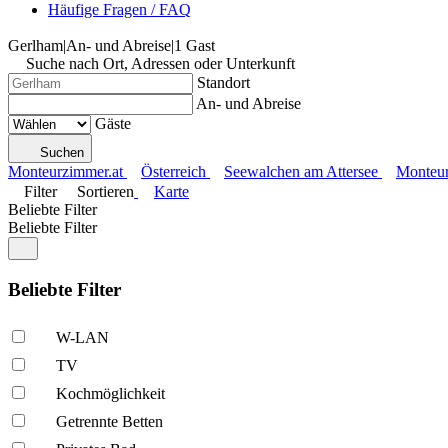
Häufige Fragen / FAQ
Gerlham
|
An- und Abreise
|
1 Gast
Suche nach Ort, Adressen oder Unterkunft
Standort
An- und Abreise
Gäste
Suchen
Monteurzimmer.at
Österreich
Seewalchen am Attersee
Monteur
Filter
Sortieren
Karte
Beliebte Filter
Beliebte Filter
Beliebte Filter
W-LAN
TV
Kochmöglich­keit
Getrennte Betten