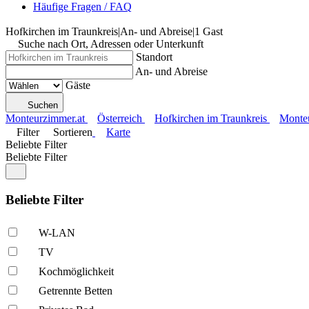
Häufige Fragen / FAQ
Hofkirchen im Traunkreis
|
An- und Abreise
|
1 Gast
Suche nach Ort, Adressen oder Unterkunft
Standort
An- und Abreise
Gäste
Suchen
Monteurzimmer.at
Österreich
Hofkirchen im Traunkreis
Monteu
Filter
Sortieren
Karte
Beliebte Filter
Beliebte Filter
Beliebte Filter
W-LAN
TV
Kochmöglich­keit
Getrennte Betten