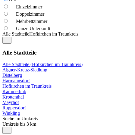
Einzelzimmer
Doppelzimmer
Mehrbettzimmer
Ganze Unterkunft
Alle Stadtteile
Hofkirchen im Traunkreis
Alle Stadtteile
Alle Stadtteile (Hofkirchen im Traunkreis)
Aigner-Kreuz-Siedlung
Distelberg
Harmannsdorf
Hofkirchen im Traunkreis
Kammerhub
Krottenthal
Mayrhof
Rappersdorf
Winkling
Suche im Umkreis
Umkreis bis 3 km