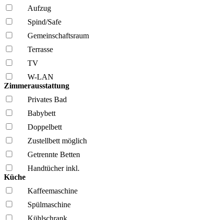
Aufzug
Spind/Safe
Gemeinschafts­raum
Terrasse
TV
W-LAN
Zimmerausstattung
Privates Bad
Babybett
Doppelbett
Zustellbett möglich
Getrennte Betten
Handtücher inkl.
Küche
Kaffee­maschine
Spül­maschine
Kühl­schrank