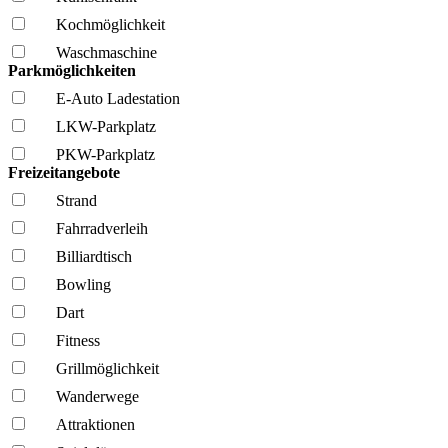
Kochmöglich­keit
Wasch­maschine
Parkmöglichkeiten
E-Auto Ladestation
LKW-Parkplatz
PKW-Parkplatz
Freizeitangebote
Strand
Fahrrad­verleih
Billiardtisch
Bowling
Dart
Fitness
Grillmöglich­keit
Wanderwege
Attraktionen