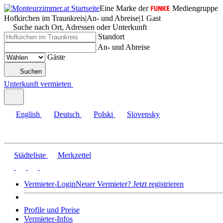
Eine Marke der
Mediengruppe
Hofkirchen im Traunkreis
|
An- und Abreise
|
1 Gast
Suche nach Ort, Adressen oder Unterkunft
Standort
An- und Abreise
Gäste
Suchen
Unterkunft vermieten
English
Deutsch
Polski
Slovensky
Städteliste
Merkzettel
Vermieter-Login
Neuer Vermieter? Jetzt registrieren
Profile und Preise
Vermieter-Infos