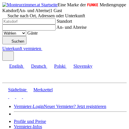
Eine Marke der
Mediengruppe
Katsdorf
|
An- und Abreise
|
1 Gast
Suche nach Ort, Adressen oder Unterkunft
Standort
An- und Abreise
Gäste
Suchen
Unterkunft vermieten
English
Deutsch
Polski
Slovensky
Städteliste
Merkzettel
Vermieter-Login
Neuer Vermieter? Jetzt registrieren
Profile und Preise
Vermieter-Infos