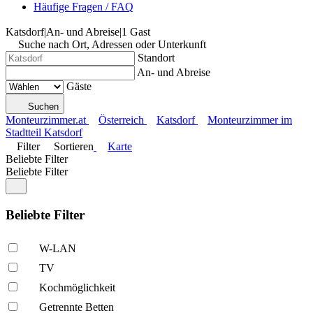
Häufige Fragen / FAQ
Katsdorf
|
An- und Abreise
|
1 Gast
Suche nach Ort, Adressen oder Unterkunft
Standort
An- und Abreise
Gäste
Suchen
Monteurzimmer.at
Österreich
Katsdorf
Monteurzimmer im
Stadtteil Katsdorf
Filter
Sortieren
Karte
Beliebte Filter
Beliebte Filter
Beliebte Filter
W-LAN
TV
Kochmöglich­keit
Getrennte Betten