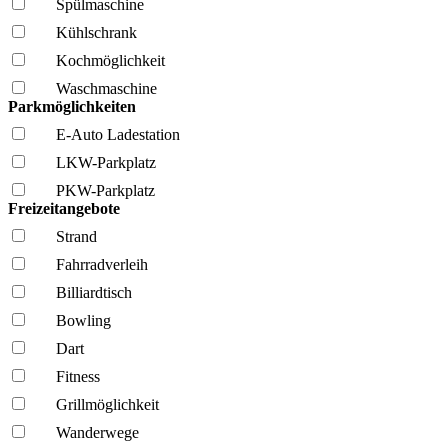
Spül­maschine
Kühl­schrank
Kochmöglich­keit
Wasch­maschine
Parkmöglichkeiten
E-Auto Ladestation
LKW-Parkplatz
PKW-Parkplatz
Freizeitangebote
Strand
Fahrrad­verleih
Billiardtisch
Bowling
Dart
Fitness
Grillmöglich­keit
Wanderwege