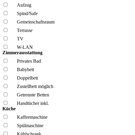
Aufzug
Spind/Safe
Gemeinschafts­raum
Terrasse
TV
W-LAN
Zimmerausstattung
Privates Bad
Babybett
Doppelbett
Zustellbett möglich
Getrennte Betten
Handtücher inkl.
Küche
Kaffee­maschine
Spül­maschine
Kühl­schrank