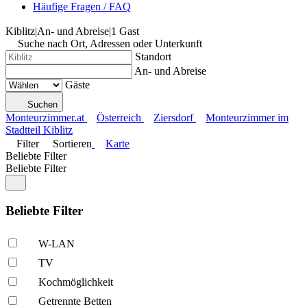
Häufige Fragen / FAQ
Kiblitz
|
An- und Abreise
|
1 Gast
Suche nach Ort, Adressen oder Unterkunft
Standort
An- und Abreise
Gäste
Suchen
Monteurzimmer.at
Österreich
Ziersdorf
Monteurzimmer im
Stadtteil Kiblitz
Filter
Sortieren
Karte
Beliebte Filter
Beliebte Filter
Beliebte Filter
W-LAN
TV
Kochmöglich­keit
Getrennte Betten