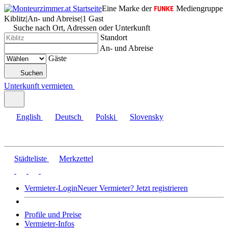
Eine Marke der
Mediengruppe
Kiblitz
|
An- und Abreise
|
1 Gast
Suche nach Ort, Adressen oder Unterkunft
Standort
An- und Abreise
Gäste
Suchen
Unterkunft vermieten
English
Deutsch
Polski
Slovensky
Städteliste
Merkzettel
Vermieter-Login
Neuer Vermieter? Jetzt registrieren
Profile und Preise
Vermieter-Infos