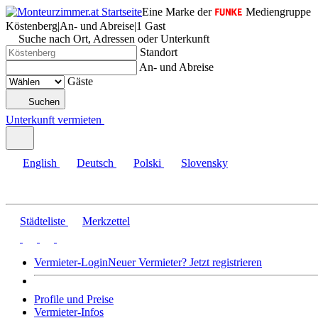
Eine Marke der
Mediengruppe
Köstenberg
|
An- und Abreise
|
1 Gast
Suche nach Ort, Adressen oder Unterkunft
Standort
An- und Abreise
Gäste
Suchen
Unterkunft vermieten
English
Deutsch
Polski
Slovensky
Städteliste
Merkzettel
Vermieter-Login
Neuer Vermieter? Jetzt registrieren
Profile und Preise
Vermieter-Infos