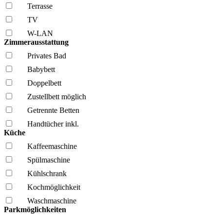
Terrasse
TV
W-LAN
Zimmerausstattung
Privates Bad
Babybett
Doppelbett
Zustellbett möglich
Getrennte Betten
Handtücher inkl.
Küche
Kaffee­maschine
Spül­maschine
Kühl­schrank
Kochmöglich­keit
Wasch­maschine
Parkmöglichkeiten