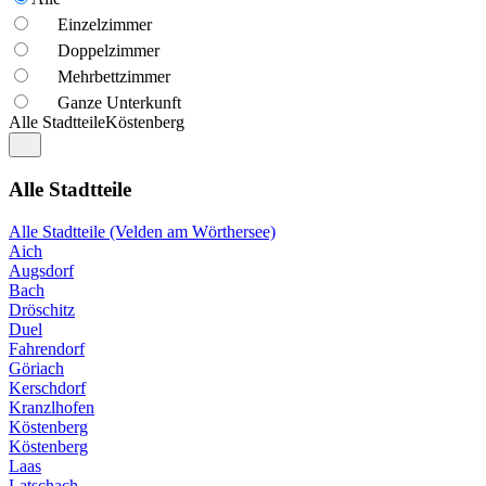
Einzelzimmer
Doppelzimmer
Mehrbettzimmer
Ganze Unterkunft
Alle Stadtteile
Köstenberg
Alle Stadtteile
Alle Stadtteile (Velden am Wörthersee)
Aich
Augsdorf
Bach
Dröschitz
Duel
Fahrendorf
Göriach
Kerschdorf
Kranzlhofen
Köstenberg
Köstenberg
Laas
Latschach