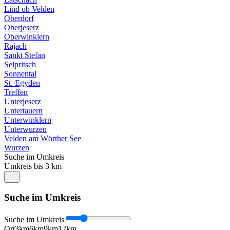
Lind ob Velden
Oberdorf
Oberjeserz
Oberwinklern
Rajach
Sankt Stefan
Selpritsch
Sonnental
St. Egyden
Treffen
Unterjeserz
Untertauern
Unterwinklern
Unterwurzen
Velden am Wörther See
Wurzen
Suche im Umkreis
Umkreis bis 3 km
Suche im Umkreis
Suche im Umkreis
Ort
3km
6km
9km
12km