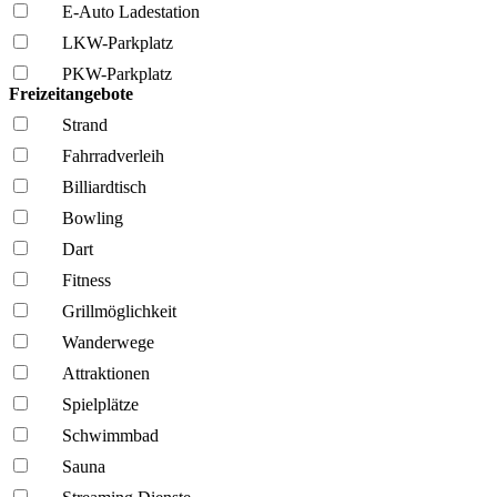
E-Auto Ladestation
LKW-Parkplatz
PKW-Parkplatz
Freizeitangebote
Strand
Fahrrad­verleih
Billiardtisch
Bowling
Dart
Fitness
Grillmöglich­keit
Wanderwege
Attraktionen
Spielplätze
Schwimmbad
Sauna