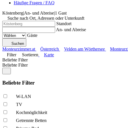
Häufige Fragen / FAQ
Köstenberg
|
An- und Abreise
|
1 Gast
Suche nach Ort, Adressen oder Unterkunft
Standort
An- und Abreise
Gäste
Suchen
Monteurzimmer.at
Österreich
Velden am Wörthersee
Monteurzi
Filter
Sortieren
Karte
Beliebte Filter
Beliebte Filter
Beliebte Filter
W-LAN
TV
Kochmöglich­keit
Getrennte Betten