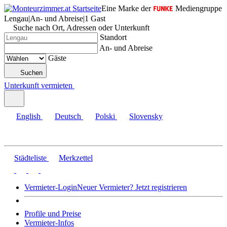
Eine Marke der
Mediengruppe
Lengau
|
An- und Abreise
|
1 Gast
Suche nach Ort, Adressen oder Unterkunft
Standort
An- und Abreise
Gäste
Suchen
Unterkunft vermieten
English
Deutsch
Polski
Slovensky
Städteliste
Merkzettel
Vermieter-Login
Neuer Vermieter? Jetzt registrieren
Profile und Preise
Vermieter-Infos