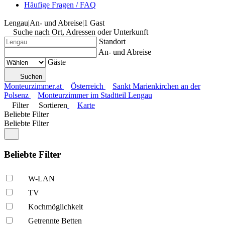
Häufige Fragen / FAQ
Lengau
|
An- und Abreise
|
1 Gast
Suche nach Ort, Adressen oder Unterkunft
Standort
An- und Abreise
Gäste
Suchen
Monteurzimmer.at
Österreich
Sankt Marienkirchen an der
Polsenz
Monteurzimmer im Stadtteil Lengau
Filter
Sortieren
Karte
Beliebte Filter
Beliebte Filter
Beliebte Filter
W-LAN
TV
Kochmöglich­keit
Getrennte Betten