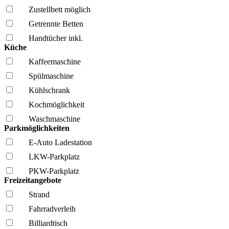
Zustellbett möglich
Getrennte Betten
Handtücher inkl.
Küche
Kaffee­maschine
Spül­maschine
Kühl­schrank
Kochmöglich­keit
Wasch­maschine
Parkmöglichkeiten
E-Auto Ladestation
LKW-Parkplatz
PKW-Parkplatz
Freizeitangebote
Strand
Fahrrad­verleih
Billiardtisch