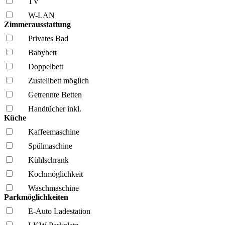
TV
W-LAN
Zimmerausstattung
Privates Bad
Babybett
Doppelbett
Zustellbett möglich
Getrennte Betten
Handtücher inkl.
Küche
Kaffee­maschine
Spül­maschine
Kühl­schrank
Kochmöglich­keit
Wasch­maschine
Parkmöglichkeiten
E-Auto Ladestation