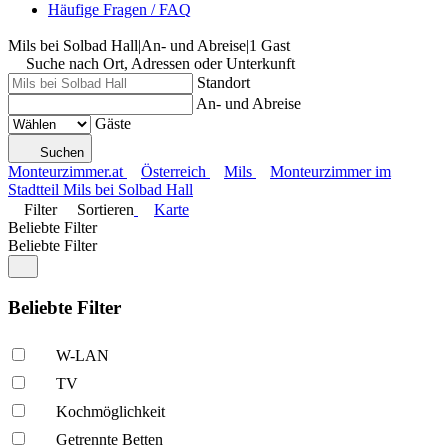
Häufige Fragen / FAQ
Mils bei Solbad Hall
|
An- und Abreise
|
1 Gast
Suche nach Ort, Adressen oder Unterkunft
Standort
An- und Abreise
Gäste
Suchen
Monteurzimmer.at
Österreich
Mils
Monteurzimmer im
Stadtteil Mils bei Solbad Hall
Filter
Sortieren
Karte
Beliebte Filter
Beliebte Filter
Beliebte Filter
W-LAN
TV
Kochmöglich­keit
Getrennte Betten