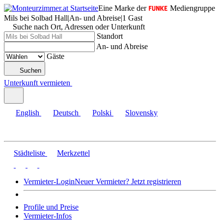
Eine Marke der
Mediengruppe
Mils bei Solbad Hall
|
An- und Abreise
|
1 Gast
Suche nach Ort, Adressen oder Unterkunft
Standort
An- und Abreise
Gäste
Suchen
Unterkunft vermieten
English
Deutsch
Polski
Slovensky
Städteliste
Merkzettel
Vermieter-Login
Neuer Vermieter? Jetzt registrieren
Profile und Preise
Vermieter-Infos