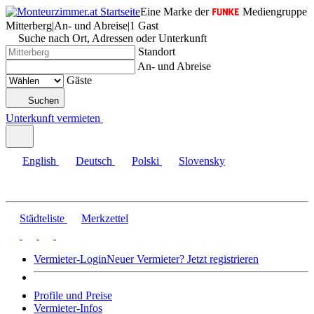
Eine Marke der
Mediengruppe
Mitterberg
|
An- und Abreise
|
1 Gast
Suche nach Ort, Adressen oder Unterkunft
Standort
An- und Abreise
Gäste
Suchen
Unterkunft vermieten
English
Deutsch
Polski
Slovensky
Städteliste
Merkzettel
Vermieter-Login
Neuer Vermieter? Jetzt registrieren
Profile und Preise
Vermieter-Infos