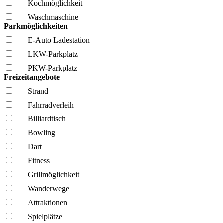
Kochmöglich­keit
Wasch­maschine
Parkmöglichkeiten
E-Auto Ladestation
LKW-Parkplatz
PKW-Parkplatz
Freizeitangebote
Strand
Fahrrad­verleih
Billiardtisch
Bowling
Dart
Fitness
Grillmöglich­keit
Wanderwege
Attraktionen
Spielplätze