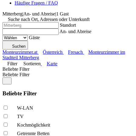
Häufige Fragen / FAQ
Mitterberg
|
An- und Abreise
|
1 Gast
Suche nach Ort, Adressen oder Unterkunft
Standort
An- und Abreise
Gäste
Suchen
Monteurzimmer.at
Österreich
Fresach
Monteurzimmer im
Stadtteil Mitterberg
Filter
Sortieren
Karte
Beliebte Filter
Beliebte Filter
Beliebte Filter
W-LAN
TV
Kochmöglich­keit
Getrennte Betten