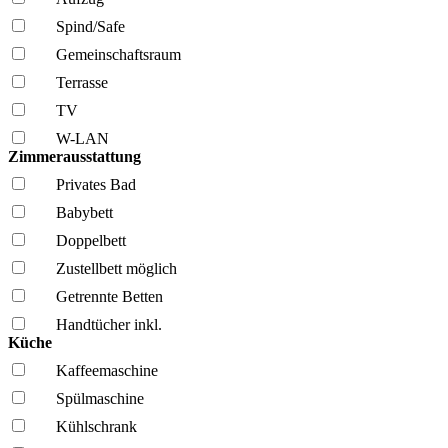
Spind/Safe
Gemeinschafts­raum
Terrasse
TV
W-LAN
Zimmerausstattung
Privates Bad
Babybett
Doppelbett
Zustellbett möglich
Getrennte Betten
Handtücher inkl.
Küche
Kaffee­maschine
Spül­maschine
Kühl­schrank