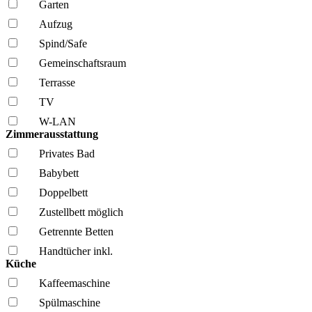
Garten
Aufzug
Spind/Safe
Gemeinschafts­raum
Terrasse
TV
W-LAN
Zimmerausstattung
Privates Bad
Babybett
Doppelbett
Zustellbett möglich
Getrennte Betten
Handtücher inkl.
Küche
Kaffee­maschine
Spül­maschine