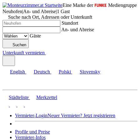
Eine Marke der
Mediengruppe
Neuhofen
|
An- und Abreise
|
1 Gast
Suche nach Ort, Adressen oder Unterkunft
Standort
An- und Abreise
Gäste
Suchen
Unterkunft vermieten
English
Deutsch
Polski
Slovensky
Städteliste
Merkzettel
Vermieter-Login
Neuer Vermieter? Jetzt registrieren
Profile und Preise
Vermieter-Infos