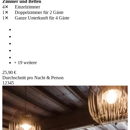
Zimmer und Betten
4✕
Einzelzimmer
1✕
Doppelzimmer
für 2 Gäste
1✕
Ganze Unterkunft
für 4 Gäste
+ 19 weitere
25,90 €
Durchschnitt pro Nacht & Person
1
2
3
4
5