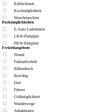
Kühl­schrank
Kochmöglich­keit
Wasch­maschine
Parkmöglichkeiten
E-Auto Ladestation
LKW-Parkplatz
PKW-Parkplatz
Freizeitangebote
Strand
Fahrrad­verleih
Billiardtisch
Bowling
Dart
Fitness
Grillmöglich­keit
Wanderwege
Attraktionen