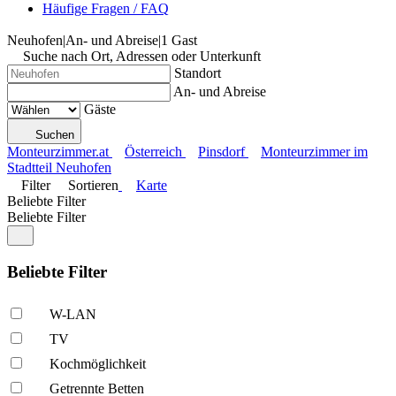
Häufige Fragen / FAQ
Neuhofen
|
An- und Abreise
|
1 Gast
Suche nach Ort, Adressen oder Unterkunft
Standort
An- und Abreise
Gäste
Suchen
Monteurzimmer.at
Österreich
Pinsdorf
Monteurzimmer im
Stadtteil Neuhofen
Filter
Sortieren
Karte
Beliebte Filter
Beliebte Filter
Beliebte Filter
W-LAN
TV
Kochmöglich­keit
Getrennte Betten