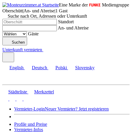
Eine Marke der
Mediengruppe
Oberschütt
|
An- und Abreise
|
1 Gast
Suche nach Ort, Adressen oder Unterkunft
Standort
An- und Abreise
Gäste
Suchen
Unterkunft vermieten
English
Deutsch
Polski
Slovensky
Städteliste
Merkzettel
Vermieter-Login
Neuer Vermieter? Jetzt registrieren
Profile und Preise
Vermieter-Infos