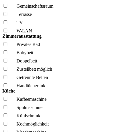
Gemeinschafts­raum
Terrasse
TV
W-LAN
Zimmerausstattung
Privates Bad
Babybett
Doppelbett
Zustellbett möglich
Getrennte Betten
Handtücher inkl.
Küche
Kaffee­maschine
Spül­maschine
Kühl­schrank
Kochmöglich­keit