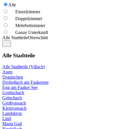
Alle
Einzelzimmer
Doppelzimmer
Mehrbettzimmer
Ganze Unterkunft
Alle Stadtteile
Oberschütt
Alle Stadtteile
Alle Stadtteile (Villach)
Auen
Drautschen
Drobollach am Faakersee
Egg am Faaker See
Goritschach
Gritschach
Großvassach
Kleinvassach
Landskron
Lind
Maria Gail
Neufellach