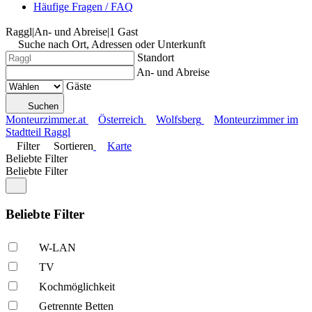
Häufige Fragen / FAQ
Raggl
|
An- und Abreise
|
1 Gast
Suche nach Ort, Adressen oder Unterkunft
Standort
An- und Abreise
Gäste
Suchen
Monteurzimmer.at
Österreich
Wolfsberg
Monteurzimmer im
Stadtteil Raggl
Filter
Sortieren
Karte
Beliebte Filter
Beliebte Filter
Beliebte Filter
W-LAN
TV
Kochmöglich­keit
Getrennte Betten