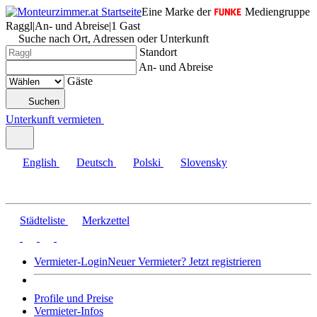
Eine Marke der
Mediengruppe
Raggl
|
An- und Abreise
|
1 Gast
Suche nach Ort, Adressen oder Unterkunft
Standort
An- und Abreise
Gäste
Suchen
Unterkunft vermieten
English
Deutsch
Polski
Slovensky
Städteliste
Merkzettel
Vermieter-Login
Neuer Vermieter? Jetzt registrieren
Profile und Preise
Vermieter-Infos