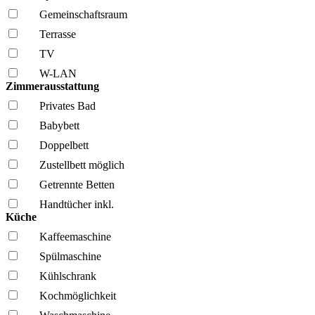
Gemeinschafts­raum
Terrasse
TV
W-LAN
Zimmerausstattung
Privates Bad
Babybett
Doppelbett
Zustellbett möglich
Getrennte Betten
Handtücher inkl.
Küche
Kaffee­maschine
Spül­maschine
Kühl­schrank
Kochmöglich­keit