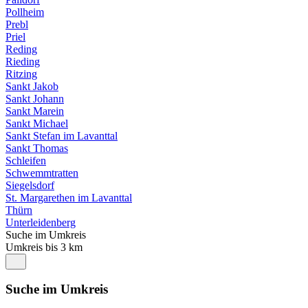
Pollheim
Prebl
Priel
Reding
Rieding
Ritzing
Sankt Jakob
Sankt Johann
Sankt Marein
Sankt Michael
Sankt Stefan im Lavanttal
Sankt Thomas
Schleifen
Schwemmtratten
Siegelsdorf
St. Margarethen im Lavanttal
Thürn
Unterleidenberg
Suche im Umkreis
Umkreis bis 3 km
Suche im Umkreis