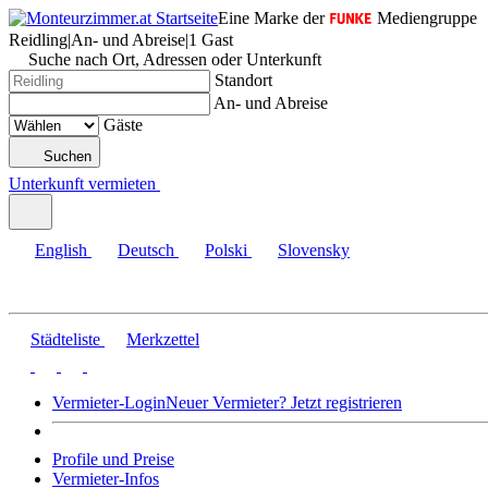
Eine Marke der
Mediengruppe
Reidling
|
An- und Abreise
|
1 Gast
Suche nach Ort, Adressen oder Unterkunft
Standort
An- und Abreise
Gäste
Suchen
Unterkunft vermieten
English
Deutsch
Polski
Slovensky
Städteliste
Merkzettel
Vermieter-Login
Neuer Vermieter? Jetzt registrieren
Profile und Preise
Vermieter-Infos