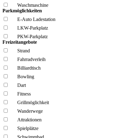
Wasch­maschine
Parkmöglichkeiten
E-Auto Ladestation
LKW-Parkplatz
PKW-Parkplatz
Freizeitangebote
Strand
Fahrrad­verleih
Billiardtisch
Bowling
Dart
Fitness
Grillmöglich­keit
Wanderwege
Attraktionen
Spielplätze
Schwimmbad