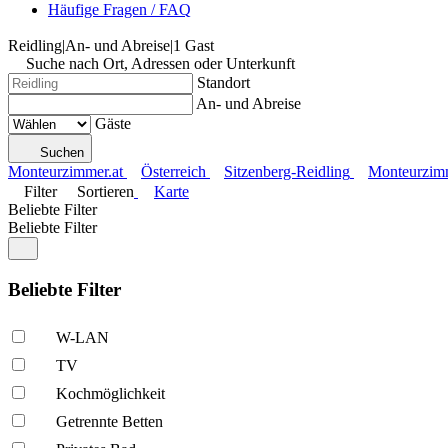
Häufige Fragen / FAQ
Reidling
|
An- und Abreise
|
1 Gast
Suche nach Ort, Adressen oder Unterkunft
Standort
An- und Abreise
Gäste
Suchen
Monteurzimmer.at
Österreich
Sitzenberg-Reidling
Monteurzimm
Filter
Sortieren
Karte
Beliebte Filter
Beliebte Filter
Beliebte Filter
W-LAN
TV
Kochmöglich­keit
Getrennte Betten