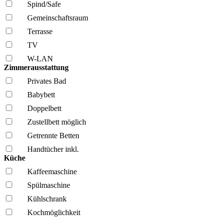
Spind/Safe
Gemeinschafts­raum
Terrasse
TV
W-LAN
Zimmerausstattung
Privates Bad
Babybett
Doppelbett
Zustellbett möglich
Getrennte Betten
Handtücher inkl.
Küche
Kaffee­maschine
Spül­maschine
Kühl­schrank
Kochmöglich­keit