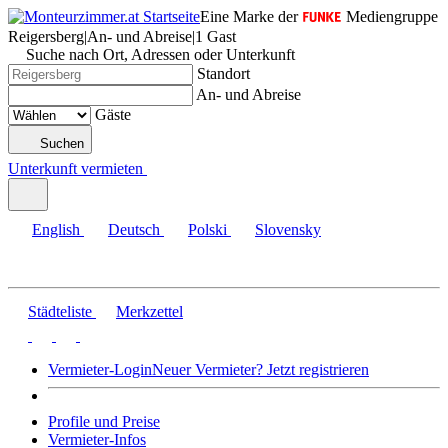
Eine Marke der
Mediengruppe
Reigersberg
|
An- und Abreise
|
1 Gast
Suche nach Ort, Adressen oder Unterkunft
Standort
An- und Abreise
Gäste
Suchen
Unterkunft vermieten
English
Deutsch
Polski
Slovensky
Städteliste
Merkzettel
Vermieter-Login
Neuer Vermieter? Jetzt registrieren
Profile und Preise
Vermieter-Infos