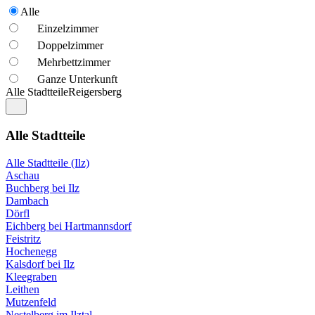
Alle
Einzelzimmer
Doppelzimmer
Mehrbettzimmer
Ganze Unterkunft
Alle Stadtteile
Reigersberg
Alle Stadtteile
Alle Stadtteile (Ilz)
Aschau
Buchberg bei Ilz
Dambach
Dörfl
Eichberg bei Hartmannsdorf
Feistritz
Hochenegg
Kalsdorf bei Ilz
Kleegraben
Leithen
Mutzenfeld
Nestelberg im Ilztal