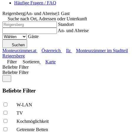
Häufige Fragen / FAQ
Reigersberg
|
An- und Abreise
|
1 Gast
Suche nach Ort, Adressen oder Unterkunft
Standort
An- und Abreise
Gäste
Suchen
Monteurzimmer.at
Österreich
Ilz
Monteurzimmer im Stadtteil
Reigersberg
Filter
Sortieren
Karte
Beliebte Filter
Beliebte Filter
Beliebte Filter
W-LAN
TV
Kochmöglich­keit
Getrennte Betten