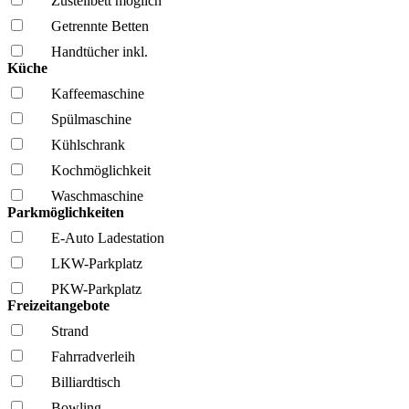
Zustellbett möglich
Getrennte Betten
Handtücher inkl.
Küche
Kaffee­maschine
Spül­maschine
Kühl­schrank
Kochmöglich­keit
Wasch­maschine
Parkmöglichkeiten
E-Auto Ladestation
LKW-Parkplatz
PKW-Parkplatz
Freizeitangebote
Strand
Fahrrad­verleih
Billiardtisch
Bowling