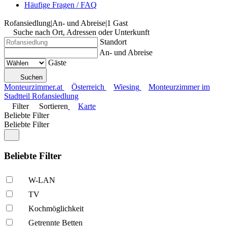
Häufige Fragen / FAQ
Rofansiedlung
|
An- und Abreise
|
1 Gast
Suche nach Ort, Adressen oder Unterkunft
Standort
An- und Abreise
Gäste
Suchen
Monteurzimmer.at
Österreich
Wiesing
Monteurzimmer im
Stadtteil Rofansiedlung
Filter
Sortieren
Karte
Beliebte Filter
Beliebte Filter
Beliebte Filter
W-LAN
TV
Kochmöglich­keit
Getrennte Betten