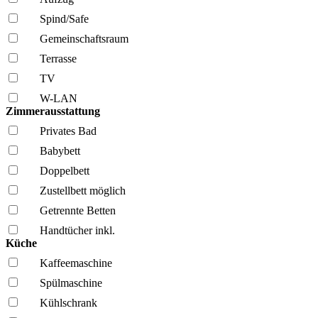
Spind/Safe
Gemeinschafts­raum
Terrasse
TV
W-LAN
Zimmerausstattung
Privates Bad
Babybett
Doppelbett
Zustellbett möglich
Getrennte Betten
Handtücher inkl.
Küche
Kaffee­maschine
Spül­maschine
Kühl­schrank