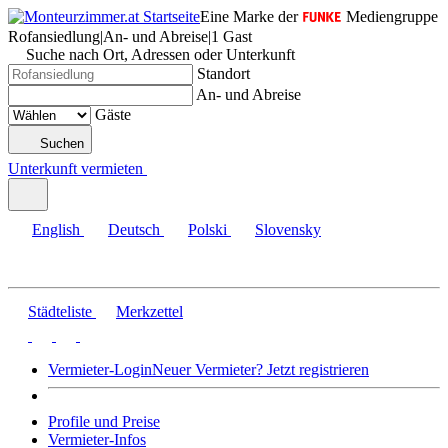
Eine Marke der
Mediengruppe
Rofansiedlung
|
An- und Abreise
|
1 Gast
Suche nach Ort, Adressen oder Unterkunft
Standort
An- und Abreise
Gäste
Suchen
Unterkunft vermieten
English
Deutsch
Polski
Slovensky
Städteliste
Merkzettel
Vermieter-Login
Neuer Vermieter? Jetzt registrieren
Profile und Preise
Vermieter-Infos