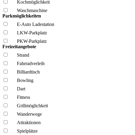
Kochmöglich­keit
Wasch­maschine
Parkmöglichkeiten
E-Auto Ladestation
LKW-Parkplatz
PKW-Parkplatz
Freizeitangebote
Strand
Fahrrad­verleih
Billiardtisch
Bowling
Dart
Fitness
Grillmöglich­keit
Wanderwege
Attraktionen
Spielplätze