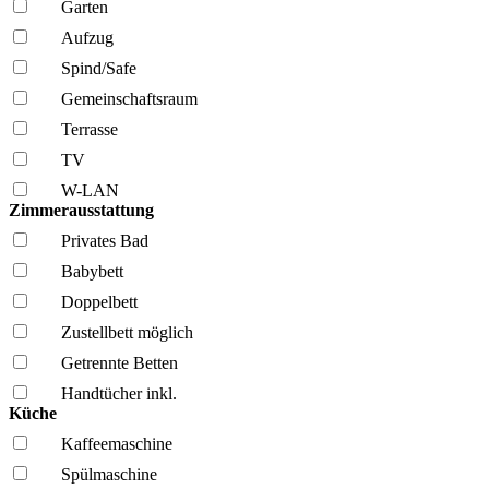
Garten
Aufzug
Spind/Safe
Gemeinschafts­raum
Terrasse
TV
W-LAN
Zimmerausstattung
Privates Bad
Babybett
Doppelbett
Zustellbett möglich
Getrennte Betten
Handtücher inkl.
Küche
Kaffee­maschine
Spül­maschine