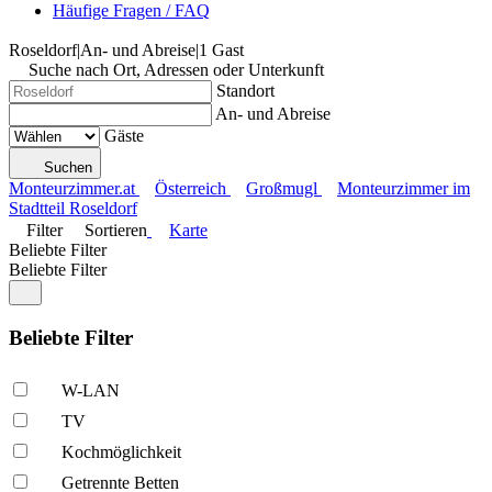
Häufige Fragen / FAQ
Roseldorf
|
An- und Abreise
|
1 Gast
Suche nach Ort, Adressen oder Unterkunft
Standort
An- und Abreise
Gäste
Suchen
Monteurzimmer.at
Österreich
Großmugl
Monteurzimmer im
Stadtteil Roseldorf
Filter
Sortieren
Karte
Beliebte Filter
Beliebte Filter
Beliebte Filter
W-LAN
TV
Kochmöglich­keit
Getrennte Betten