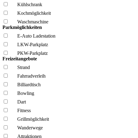
Kühl­schrank
Kochmöglich­keit
Wasch­maschine
Parkmöglichkeiten
E-Auto Ladestation
LKW-Parkplatz
PKW-Parkplatz
Freizeitangebote
Strand
Fahrrad­verleih
Billiardtisch
Bowling
Dart
Fitness
Grillmöglich­keit
Wanderwege
Attraktionen