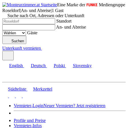
Eine Marke der
Mediengruppe
Roseldorf
|
An- und Abreise
|
1 Gast
Suche nach Ort, Adressen oder Unterkunft
Standort
An- und Abreise
Gäste
Suchen
Unterkunft vermieten
English
Deutsch
Polski
Slovensky
Städteliste
Merkzettel
Vermieter-Login
Neuer Vermieter? Jetzt registrieren
Profile und Preise
Vermieter-Infos