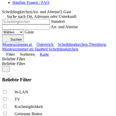
Häufige Fragen / FAQ
Scheiblingkirchen
|
An- und Abreise
|
1 Gast
Suche nach Ort, Adressen oder Unterkunft
Standort
An- und Abreise
Gäste
Suchen
Monteurzimmer.at
Österreich
Scheiblingkirchen-Thernberg
Monteurzimmer im Stadtteil Scheiblingkirchen
Filter
Sortieren
Karte
Beliebte Filter
Beliebte Filter
Beliebte Filter
W-LAN
TV
Kochmöglich­keit
Getrennte Betten