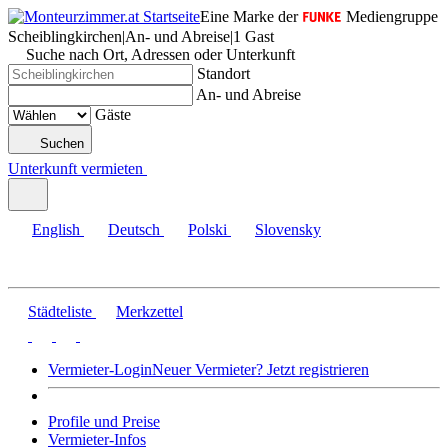
Eine Marke der
Mediengruppe
Scheiblingkirchen
|
An- und Abreise
|
1 Gast
Suche nach Ort, Adressen oder Unterkunft
Standort
An- und Abreise
Gäste
Suchen
Unterkunft vermieten
English
Deutsch
Polski
Slovensky
Städteliste
Merkzettel
Vermieter-Login
Neuer Vermieter? Jetzt registrieren
Profile und Preise
Vermieter-Infos