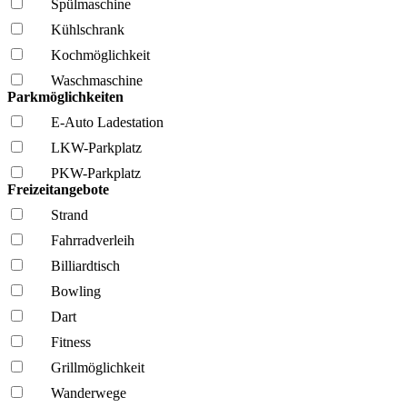
Spül­maschine
Kühl­schrank
Kochmöglich­keit
Wasch­maschine
Parkmöglichkeiten
E-Auto Ladestation
LKW-Parkplatz
PKW-Parkplatz
Freizeitangebote
Strand
Fahrrad­verleih
Billiardtisch
Bowling
Dart
Fitness
Grillmöglich­keit
Wanderwege