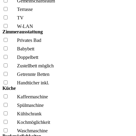
Gemeinschafts­raum
Terrasse
TV
W-LAN
Zimmerausstattung
Privates Bad
Babybett
Doppelbett
Zustellbett möglich
Getrennte Betten
Handtücher inkl.
Küche
Kaffee­maschine
Spül­maschine
Kühl­schrank
Kochmöglich­keit
Wasch­maschine