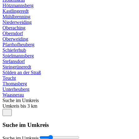
Hötzmannsberg
Kastlingeredt
Mühlbrenning
Niederweiding
Oberaching
Oberndorf
Oberweiding
Pfarrhofheuberg
Schieferhub
Spielmannsberg
Stefansdorf
Steingrüneredt
Sölden an der Straß
Teucht
Thomasberg
Unterheuberg
Waasnerau
Suche im Umkreis
Umkreis bis 3 km
Suche im Umkreis
Suche im Umkreis