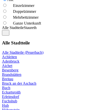
Einzelzimmer
Doppelzimmer
Mehrbettzimmer
Ganze Unterkunft
Alle Stadtteile
Staureth
Alle Stadtteile
Alle Stadtteile (Peuerbach)
Achleiten
Adenbruck
Aichet
Besenberg
Brandstätten
Breitau
Bruck an der Aschach
Buch
Eckartsroith
Erleinsdorf
Fuchshub
Hub
Höhenstein