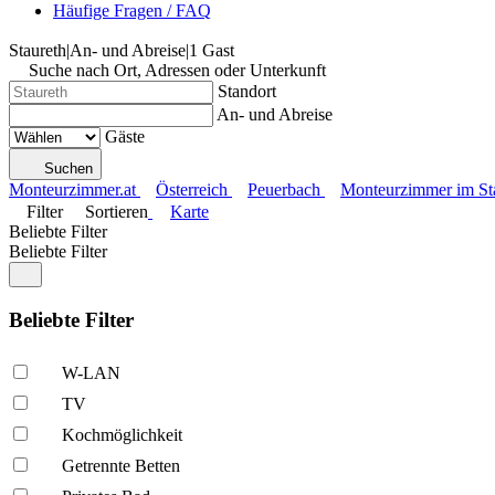
Häufige Fragen / FAQ
Staureth
|
An- und Abreise
|
1 Gast
Suche nach Ort, Adressen oder Unterkunft
Standort
An- und Abreise
Gäste
Suchen
Monteurzimmer.at
Österreich
Peuerbach
Monteurzimmer im Stad
Filter
Sortieren
Karte
Beliebte Filter
Beliebte Filter
Beliebte Filter
W-LAN
TV
Kochmöglich­keit
Getrennte Betten