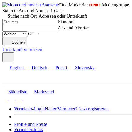
Eine Marke der
Mediengruppe
Staureth
|
An- und Abreise
|
1 Gast
Suche nach Ort, Adressen oder Unterkunft
Standort
An- und Abreise
Gäste
Suchen
Unterkunft vermieten
English
Deutsch
Polski
Slovensky
Städteliste
Merkzettel
Vermieter-Login
Neuer Vermieter? Jetzt registrieren
Profile und Preise
Vermieter-Infos