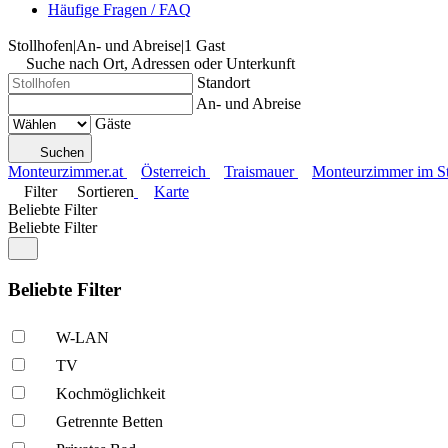
Häufige Fragen / FAQ
Stollhofen
|
An- und Abreise
|
1 Gast
Suche nach Ort, Adressen oder Unterkunft
Standort
An- und Abreise
Gäste
Suchen
Monteurzimmer.at
Österreich
Traismauer
Monteurzimmer im Sta
Filter
Sortieren
Karte
Beliebte Filter
Beliebte Filter
Beliebte Filter
W-LAN
TV
Kochmöglich­keit
Getrennte Betten