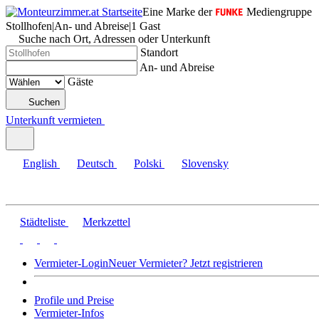
Eine Marke der
Mediengruppe
Stollhofen
|
An- und Abreise
|
1 Gast
Suche nach Ort, Adressen oder Unterkunft
Standort
An- und Abreise
Gäste
Suchen
Unterkunft vermieten
English
Deutsch
Polski
Slovensky
Städteliste
Merkzettel
Vermieter-Login
Neuer Vermieter? Jetzt registrieren
Profile und Preise
Vermieter-Infos