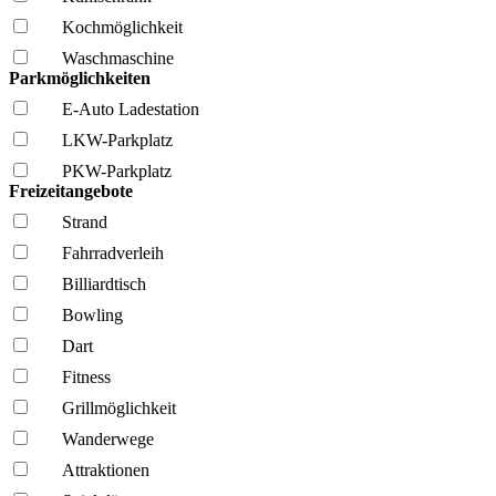
Kochmöglich­keit
Wasch­maschine
Parkmöglichkeiten
E-Auto Ladestation
LKW-Parkplatz
PKW-Parkplatz
Freizeitangebote
Strand
Fahrrad­verleih
Billiardtisch
Bowling
Dart
Fitness
Grillmöglich­keit
Wanderwege
Attraktionen