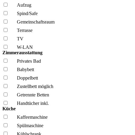
Aufzug
Spind/Safe
Gemeinschafts­raum
Terrasse
TV
W-LAN
Zimmerausstattung
Privates Bad
Babybett
Doppelbett
Zustellbett möglich
Getrennte Betten
Handtücher inkl.
Küche
Kaffee­maschine
Spül­maschine
Kühl­schrank