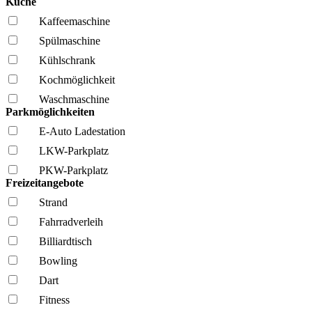
Küche
Kaffee­maschine
Spül­maschine
Kühl­schrank
Kochmöglich­keit
Wasch­maschine
Parkmöglichkeiten
E-Auto Ladestation
LKW-Parkplatz
PKW-Parkplatz
Freizeitangebote
Strand
Fahrrad­verleih
Billiardtisch
Bowling
Dart
Fitness