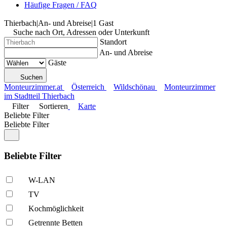
Häufige Fragen / FAQ
Thierbach
|
An- und Abreise
|
1 Gast
Suche nach Ort, Adressen oder Unterkunft
Standort
An- und Abreise
Gäste
Suchen
Monteurzimmer.at
Österreich
Wildschönau
Monteurzimmer
im Stadtteil Thierbach
Filter
Sortieren
Karte
Beliebte Filter
Beliebte Filter
Beliebte Filter
W-LAN
TV
Kochmöglich­keit
Getrennte Betten