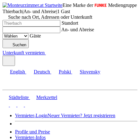
Eine Marke der
Mediengruppe
Thierbach
|
An- und Abreise
|
1 Gast
Suche nach Ort, Adressen oder Unterkunft
Standort
An- und Abreise
Gäste
Suchen
Unterkunft vermieten
English
Deutsch
Polski
Slovensky
Städteliste
Merkzettel
Vermieter-Login
Neuer Vermieter? Jetzt registrieren
Profile und Preise
Vermieter-Infos