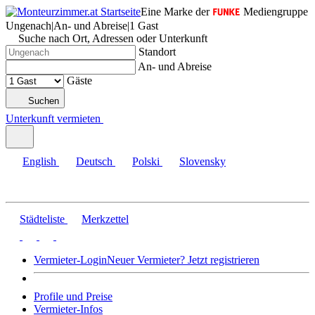
Eine Marke der
Mediengruppe
Ungenach
|
An- und Abreise
|
1 Gast
Suche nach Ort, Adressen oder Unterkunft
Standort
An- und Abreise
Gäste
Suchen
Unterkunft vermieten
English
Deutsch
Polski
Slovensky
Städteliste
Merkzettel
Vermieter-Login
Neuer Vermieter? Jetzt registrieren
Profile und Preise
Vermieter-Infos