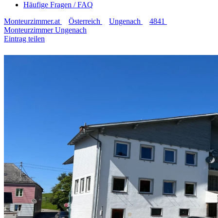
Häufige Fragen / FAQ
Monteurzimmer.at
Österreich
Ungenach
4841
Monteurzimmer Ungenach
Eintrag teilen