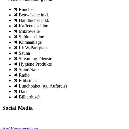
✖ Raucher
✖ Bettwäsche inkl.
✖ Handtücher inkl.
✖ Kaffee­maschine
✖ Mikro­welle
✖ Spül­maschine
✖ Klima­anlage
✖ LKW-Parkplatz
✖ Sauna
✖ Streaming Dienste
✖ Hygiene Produkte
✖ Spind/Safe
✖ Radio
✖ Frühstück
✖ Lunchpaket (gg. Aufpreis)
✖ Dart
✖ Billiardtisch
Social Media
Auf Karte anzeigen