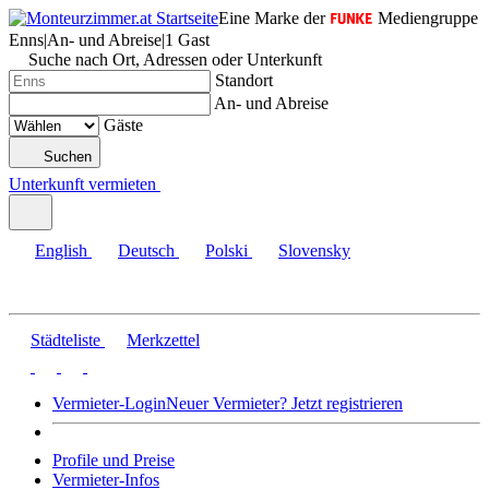
Eine Marke der
Mediengruppe
Enns
|
An- und Abreise
|
1 Gast
Suche nach Ort, Adressen oder Unterkunft
Standort
An- und Abreise
Gäste
Suchen
Unterkunft vermieten
English
Deutsch
Polski
Slovensky
Städteliste
Merkzettel
Vermieter-Login
Neuer Vermieter? Jetzt registrieren
Profile und Preise
Vermieter-Infos