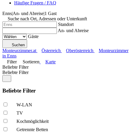
Häufige Fragen / FAQ
Enns
|
An- und Abreise
|
1 Gast
Suche nach Ort, Adressen oder Unterkunft
Standort
An- und Abreise
Gäste
Suchen
Monteurzimmer.at
Österreich
Oberösterreich
Monteurzimmer
in Enns
Filter
Sortieren
Karte
Beliebte Filter
Beliebte Filter
Beliebte Filter
W-LAN
TV
Kochmöglich­keit
Getrennte Betten