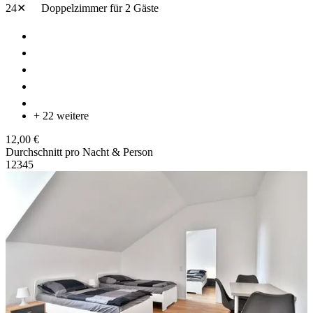
24✕
Doppelzimmer
für 2 Gäste
+ 22 weitere
12,00 €
Durchschnitt pro Nacht & Person
1
2
3
4
5