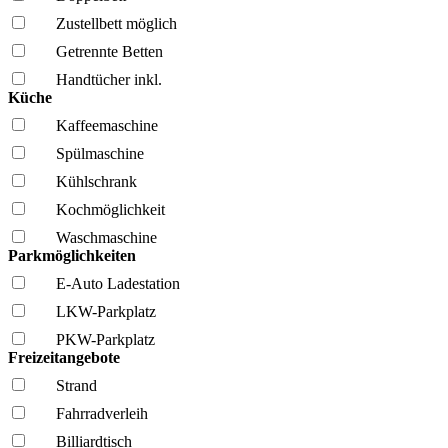
Zustellbett möglich
Getrennte Betten
Handtücher inkl.
Küche
Kaffee­maschine
Spül­maschine
Kühl­schrank
Kochmöglich­keit
Wasch­maschine
Parkmöglichkeiten
E-Auto Ladestation
LKW-Parkplatz
PKW-Parkplatz
Freizeitangebote
Strand
Fahrrad­verleih
Billiardtisch