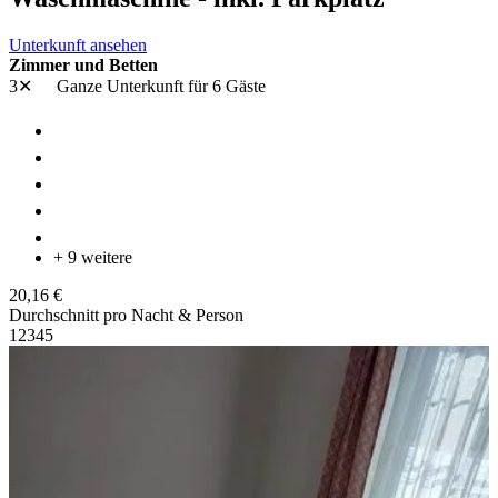
Unterkunft ansehen
Zimmer und Betten
3✕
Ganze Unterkunft
für 6 Gäste
+ 9 weitere
20,16 €
Durchschnitt pro Nacht & Person
1
2
3
4
5