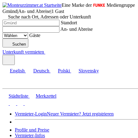
Eine Marke der
Mediengruppe
Gmünd
|
An- und Abreise
|
1 Gast
Suche nach Ort, Adressen oder Unterkunft
Standort
An- und Abreise
Gäste
Suchen
Unterkunft vermieten
English
Deutsch
Polski
Slovensky
Städteliste
Merkzettel
Vermieter-Login
Neuer Vermieter? Jetzt registrieren
Profile und Preise
Vermieter-Infos