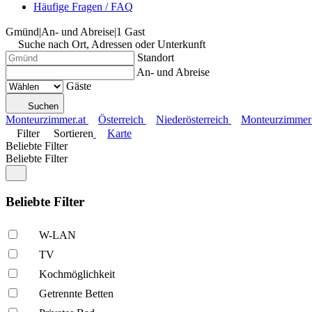
Häufige Fragen / FAQ
Gmünd
|
An- und Abreise
|
1 Gast
Suche nach Ort, Adressen oder Unterkunft
Standort
An- und Abreise
Gäste
Suchen
Monteurzimmer.at
Österreich
Niederösterreich
Monteurzimmer
Filter
Sortieren
Karte
Beliebte Filter
Beliebte Filter
Beliebte Filter
W-LAN
TV
Kochmöglich­keit
Getrennte Betten