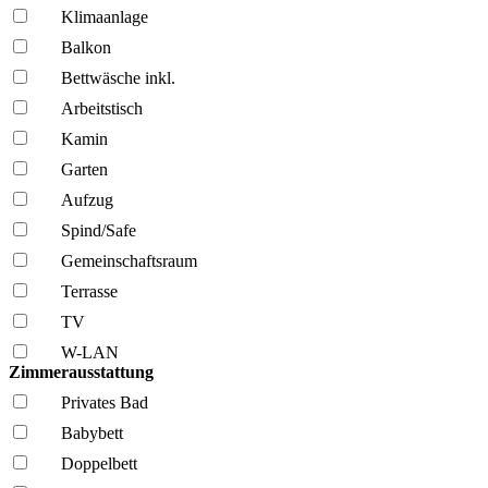
Klima­anlage
Balkon
Bettwäsche inkl.
Arbeitstisch
Kamin
Garten
Aufzug
Spind/Safe
Gemeinschafts­raum
Terrasse
TV
W-LAN
Zimmerausstattung
Privates Bad
Babybett
Doppelbett