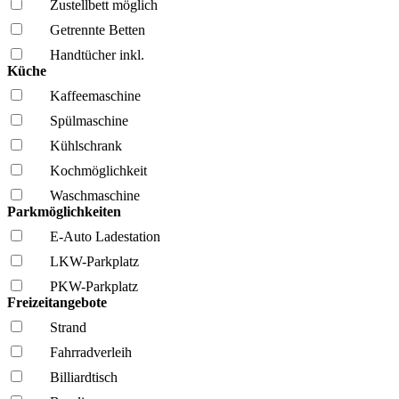
Zustellbett möglich
Getrennte Betten
Handtücher inkl.
Küche
Kaffee­maschine
Spül­maschine
Kühl­schrank
Kochmöglich­keit
Wasch­maschine
Parkmöglichkeiten
E-Auto Ladestation
LKW-Parkplatz
PKW-Parkplatz
Freizeitangebote
Strand
Fahrrad­verleih
Billiardtisch