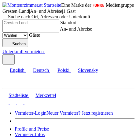
Eine Marke der
Mediengruppe
Gresten-Land
|
An- und Abreise
|
1 Gast
Suche nach Ort, Adressen oder Unterkunft
Standort
An- und Abreise
Gäste
Suchen
Unterkunft vermieten
English
Deutsch
Polski
Slovensky
Städteliste
Merkzettel
Vermieter-Login
Neuer Vermieter? Jetzt registrieren
Profile und Preise
Vermieter-Infos