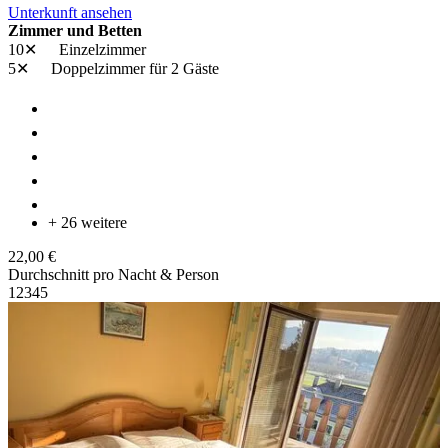
Unterkunft ansehen
Zimmer und Betten
10✕
Einzelzimmer
5✕
Doppelzimmer
für 2 Gäste
+ 26 weitere
22,00 €
Durchschnitt pro Nacht & Person
1
2
3
4
5