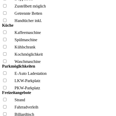
Zustellbett möglich
Getrennte Betten
Handtücher inkl.
Küche
Kaffee­maschine
Spül­maschine
Kühl­schrank
Kochmöglich­keit
Wasch­maschine
Parkmöglichkeiten
E-Auto Ladestation
LKW-Parkplatz
PKW-Parkplatz
Freizeitangebote
Strand
Fahrrad­verleih
Billiardtisch