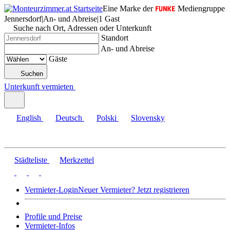
Eine Marke der
Mediengruppe
Jennersdorf
|
An- und Abreise
|
1 Gast
Suche nach Ort, Adressen oder Unterkunft
Standort
An- und Abreise
Gäste
Suchen
Unterkunft vermieten
English
Deutsch
Polski
Slovensky
Städteliste
Merkzettel
Vermieter-Login
Neuer Vermieter? Jetzt registrieren
Profile und Preise
Vermieter-Infos