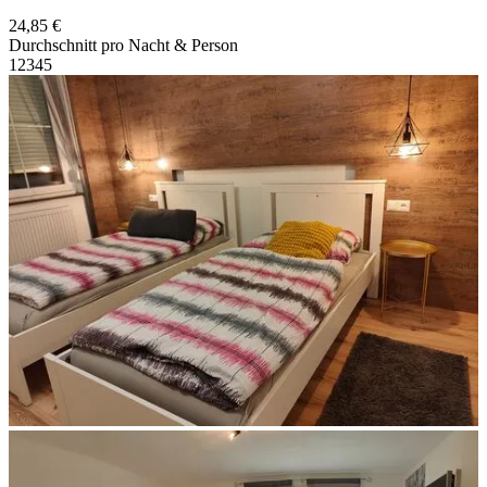
24,85 €
Durchschnitt pro Nacht & Person
1
2
3
4
5