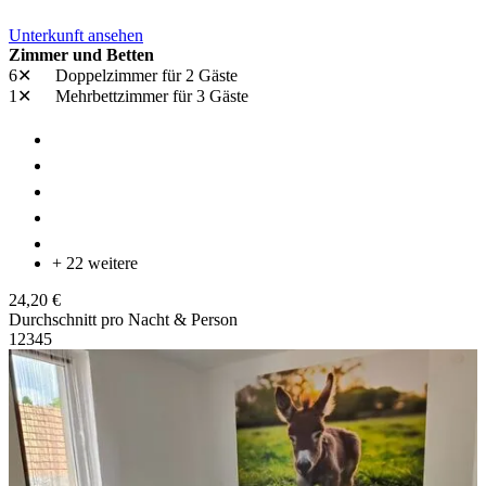
Unterkunft ansehen
Zimmer und Betten
6✕
Doppelzimmer
für 2 Gäste
1✕
Mehrbettzimmer
für 3 Gäste
+ 22 weitere
24,20 €
Durchschnitt pro Nacht & Person
1
2
3
4
5