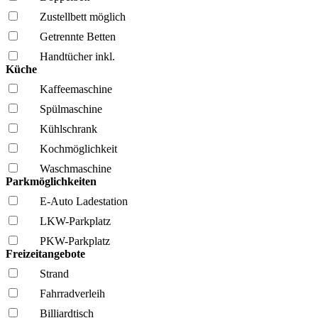
Zustellbett möglich
Getrennte Betten
Handtücher inkl.
Küche
Kaffee­maschine
Spül­maschine
Kühl­schrank
Kochmöglich­keit
Wasch­maschine
Parkmöglichkeiten
E-Auto Ladestation
LKW-Parkplatz
PKW-Parkplatz
Freizeitangebote
Strand
Fahrrad­verleih
Billiardtisch