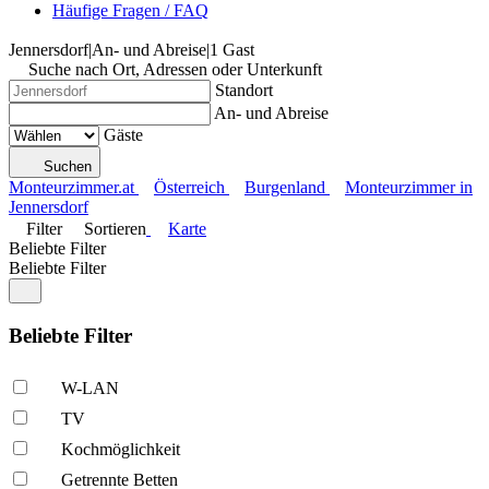
Häufige Fragen / FAQ
Jennersdorf
|
An- und Abreise
|
1 Gast
Suche nach Ort, Adressen oder Unterkunft
Standort
An- und Abreise
Gäste
Suchen
Monteurzimmer.at
Österreich
Burgenland
Monteurzimmer in
Jennersdorf
Filter
Sortieren
Karte
Beliebte Filter
Beliebte Filter
Beliebte Filter
W-LAN
TV
Kochmöglich­keit
Getrennte Betten