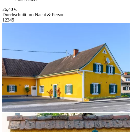
26,40 €
Durchschnitt pro Nacht & Person
1
2
3
4
5