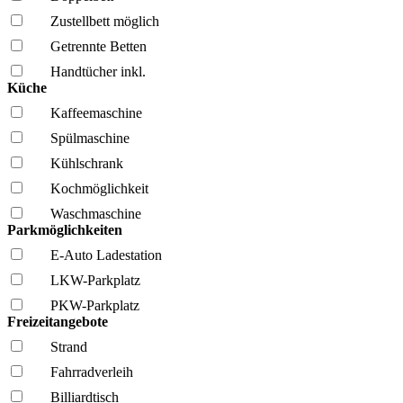
Zustellbett möglich
Getrennte Betten
Handtücher inkl.
Küche
Kaffee­maschine
Spül­maschine
Kühl­schrank
Kochmöglich­keit
Wasch­maschine
Parkmöglichkeiten
E-Auto Ladestation
LKW-Parkplatz
PKW-Parkplatz
Freizeitangebote
Strand
Fahrrad­verleih
Billiardtisch