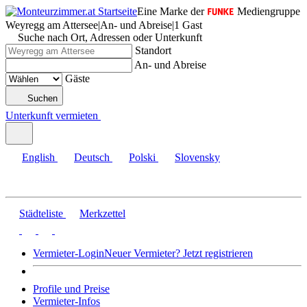
Eine Marke der
Mediengruppe
Weyregg am Attersee
|
An- und Abreise
|
1 Gast
Suche nach Ort, Adressen oder Unterkunft
Standort
An- und Abreise
Gäste
Suchen
Unterkunft vermieten
English
Deutsch
Polski
Slovensky
Städteliste
Merkzettel
Vermieter-Login
Neuer Vermieter? Jetzt registrieren
Profile und Preise
Vermieter-Infos