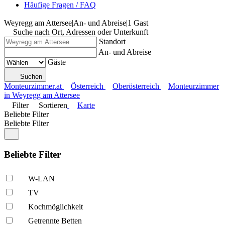
Häufige Fragen / FAQ
Weyregg am Attersee
|
An- und Abreise
|
1 Gast
Suche nach Ort, Adressen oder Unterkunft
Standort
An- und Abreise
Gäste
Suchen
Monteurzimmer.at
Österreich
Oberösterreich
Monteurzimmer
in Weyregg am Attersee
Filter
Sortieren
Karte
Beliebte Filter
Beliebte Filter
Beliebte Filter
W-LAN
TV
Kochmöglich­keit
Getrennte Betten