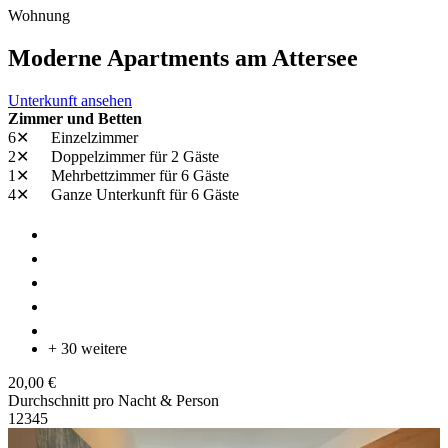
Wohnung
Moderne Apartments am Attersee
Unterkunft ansehen
Zimmer und Betten
6✕
Einzelzimmer
2✕
Doppelzimmer
für 2 Gäste
1✕
Mehrbettzimmer
für 6 Gäste
4✕
Ganze Unterkunft
für 6 Gäste
+ 30 weitere
20,00 €
Durchschnitt pro Nacht & Person
1
2
3
4
5