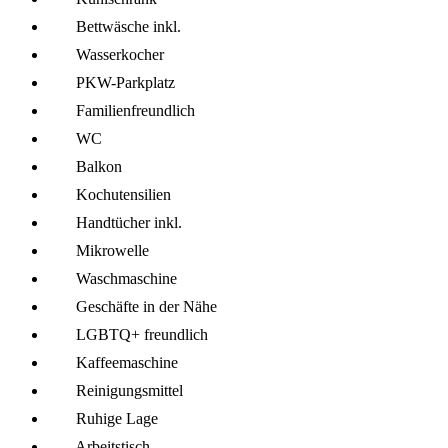
Bettwäsche inkl.
Wasserkocher
PKW-Parkplatz
Familien­freundlich
WC
Balkon
Kochutensilien
Handtücher inkl.
Mikro­welle
Wasch­maschine
Geschäfte in der Nähe
LGBTQ+ freundlich
Kaffee­maschine
Reinigungsmittel
Ruhige Lage
Arbeitstisch