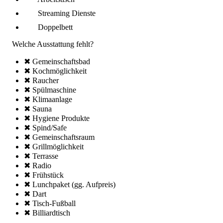
Streaming Dienste
Doppelbett
Welche Ausstattung fehlt?
✖ Gemeinschafts­bad
✖ Kochmöglich­keit
✖ Raucher
✖ Spül­maschine
✖ Klima­anlage
✖ Sauna
✖ Hygiene Produkte
✖ Spind/Safe
✖ Gemeinschafts­raum
✖ Grillmöglich­keit
✖ Terrasse
✖ Radio
✖ Frühstück
✖ Lunchpaket (gg. Aufpreis)
✖ Dart
✖ Tisch-Fußball
✖ Billiardtisch