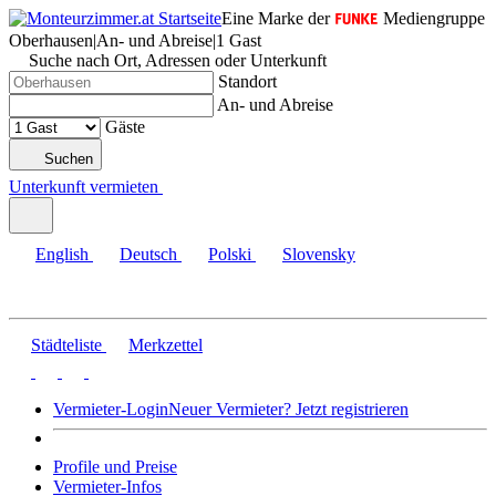
Eine Marke der
Mediengruppe
Oberhausen
|
An- und Abreise
|
1 Gast
Suche nach Ort, Adressen oder Unterkunft
Standort
An- und Abreise
Gäste
Suchen
Unterkunft vermieten
English
Deutsch
Polski
Slovensky
Städteliste
Merkzettel
Vermieter-Login
Neuer Vermieter? Jetzt registrieren
Profile und Preise
Vermieter-Infos