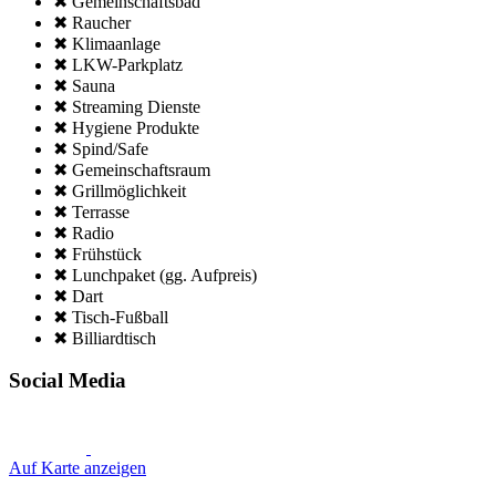
✖ Gemeinschafts­bad
✖ Raucher
✖ Klima­anlage
✖ LKW-Parkplatz
✖ Sauna
✖ Streaming Dienste
✖ Hygiene Produkte
✖ Spind/Safe
✖ Gemeinschafts­raum
✖ Grillmöglich­keit
✖ Terrasse
✖ Radio
✖ Frühstück
✖ Lunchpaket (gg. Aufpreis)
✖ Dart
✖ Tisch-Fußball
✖ Billiardtisch
Social Media
Auf Karte anzeigen