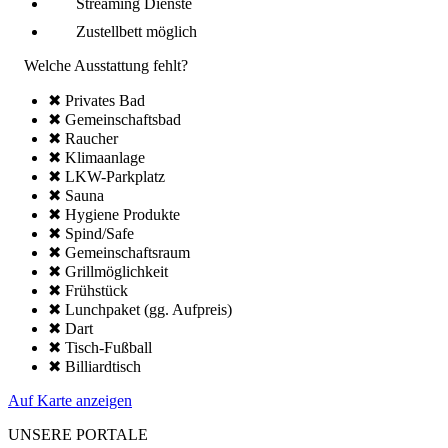
Streaming Dienste
Zustellbett möglich
Welche Ausstattung fehlt?
✖ Privates Bad
✖ Gemeinschafts­bad
✖ Raucher
✖ Klima­anlage
✖ LKW-Parkplatz
✖ Sauna
✖ Hygiene Produkte
✖ Spind/Safe
✖ Gemeinschafts­raum
✖ Grillmöglich­keit
✖ Frühstück
✖ Lunchpaket (gg. Aufpreis)
✖ Dart
✖ Tisch-Fußball
✖ Billiardtisch
Auf Karte anzeigen
UNSERE PORTALE