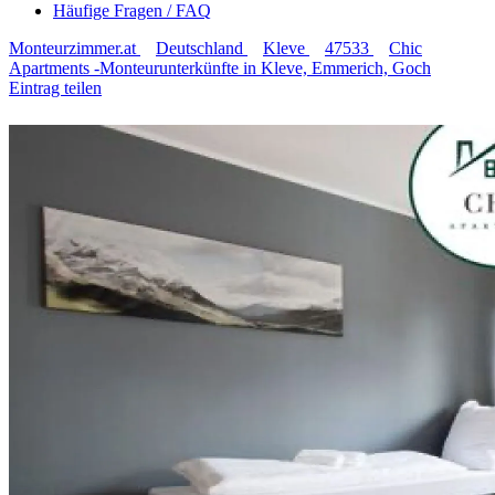
Häufige Fragen / FAQ
Monteurzimmer.at
Deutschland
Kleve
47533
Chic
Apartments -Monteurunterkünfte in Kleve, Emmerich, Goch
Eintrag teilen