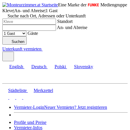
Eine Marke der
Mediengruppe
Kleve
|
An- und Abreise
|
1 Gast
Suche nach Ort, Adressen oder Unterkunft
Standort
An- und Abreise
Gäste
Suchen
Unterkunft vermieten
English
Deutsch
Polski
Slovensky
Städteliste
Merkzettel
Vermieter-Login
Neuer Vermieter? Jetzt registrieren
Profile und Preise
Vermieter-Infos