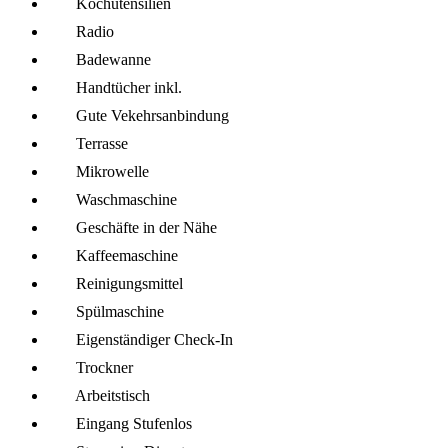
Kochutensilien
Radio
Badewanne
Handtücher inkl.
Gute Vekehrsanbindung
Terrasse
Mikro­welle
Wasch­maschine
Geschäfte in der Nähe
Kaffee­maschine
Reinigungsmittel
Spül­maschine
Eigenständiger Check-In
Trockner
Arbeitstisch
Eingang Stufenlos