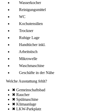
Wasserkocher
Reinigungsmittel
WC
Kochutensilien
Trockner
Ruhige Lage
Handtücher inkl.
Arbeitstisch
Mikro­welle
Wasch­maschine
Geschäfte in der Nähe
Welche Ausstattung fehlt?
✖ Gemeinschafts­bad
✖ Raucher
✖ Spül­maschine
✖ Klima­anlage
✖ LKW-Parkplatz