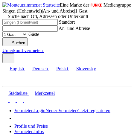
Eine Marke der
Mediengruppe
Singen (Hohentwiel)
|
An- und Abreise
|
1 Gast
Suche nach Ort, Adressen oder Unterkunft
Standort
An- und Abreise
Gäste
Suchen
Unterkunft vermieten
English
Deutsch
Polski
Slovensky
Städteliste
Merkzettel
Vermieter-Login
Neuer Vermieter? Jetzt registrieren
Profile und Preise
Vermieter-Infos