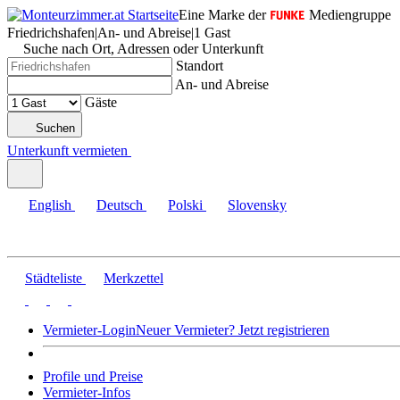
Eine Marke der
Mediengruppe
Friedrichshafen
|
An- und Abreise
|
1 Gast
Suche nach Ort, Adressen oder Unterkunft
Standort
An- und Abreise
Gäste
Suchen
Unterkunft vermieten
English
Deutsch
Polski
Slovensky
Städteliste
Merkzettel
Vermieter-Login
Neuer Vermieter? Jetzt registrieren
Profile und Preise
Vermieter-Infos