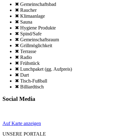
✖ Gemeinschafts­bad
✖ Raucher
✖ Klima­anlage
✖ Sauna
✖ Hygiene Produkte
✖ Spind/Safe
✖ Gemeinschafts­raum
✖ Grillmöglich­keit
✖ Terrasse
✖ Radio
✖ Frühstück
✖ Lunchpaket (gg. Aufpreis)
✖ Dart
✖ Tisch-Fußball
✖ Billiardtisch
Social Media
Auf Karte anzeigen
UNSERE PORTALE