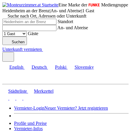
Eine Marke der
Mediengruppe
Heidenheim an der Brenz
|
An- und Abreise
|
1 Gast
Suche nach Ort, Adressen oder Unterkunft
Standort
An- und Abreise
Gäste
Suchen
Unterkunft vermieten
English
Deutsch
Polski
Slovensky
Städteliste
Merkzettel
Vermieter-Login
Neuer Vermieter? Jetzt registrieren
Profile und Preise
Vermieter-Infos