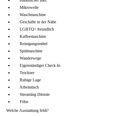
Handtücher inkl.
Mikro­welle
Wasch­maschine
Geschäfte in der Nähe
LGBTQ+ freundlich
Kaffee­maschine
Reinigungsmittel
Spül­maschine
Wanderwege
Eigenständiger Check-In
Trockner
Ruhige Lage
Arbeitstisch
Streaming Dienste
Föhn
Welche Ausstattung fehlt?