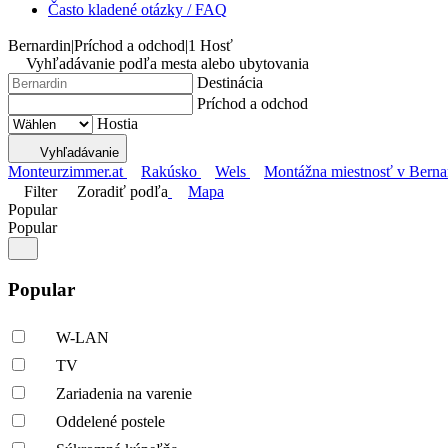
Často kladené otázky / FAQ
Bernardin
|
Príchod a odchod
|
1 Hosť
Vyhľadávanie podľa mesta alebo ubytovania
Destinácia
Príchod a odchod
Hostia
Vyhľadávanie
Monteurzimmer.at
Rakúsko
Wels
Montážna miestnosť v Berna
Filter
Zoradiť podľa
Mapa
Popular
Popular
Popular
W-LAN
TV
Zariadenia na varenie
Oddelené postele