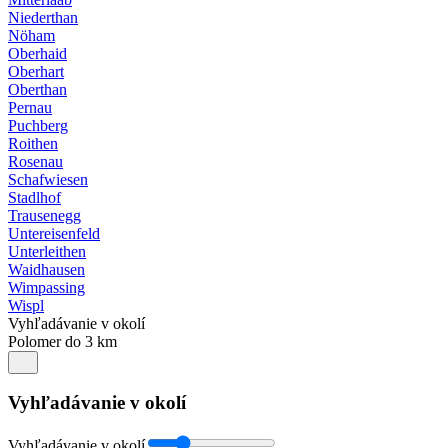
Niederthan
Nöham
Oberhaid
Oberhart
Oberthan
Pernau
Puchberg
Roithen
Rosenau
Schafwiesen
Stadlhof
Trausenegg
Untereisenfeld
Unterleithen
Waidhausen
Wimpassing
Wispl
Vyhľadávanie v okolí
Polomer do 3 km
Vyhľadávanie v okolí
Vyhľadávanie v okolí