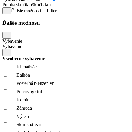
Poloha
3km
6km
9km
12km
Ďalšie možnosti
Filter
Ďalšie možnosti
Vybavenie
Vybavenie
Všeobecné vybavenie
Klimatizácia
Balkón
Posteľná bielizeň vr.
Pracovný stôl
Komín
Záhrada
Výťah
Skrinka/trezor