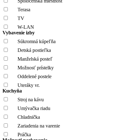
Spoločenská miestnosť
Terasa
TV
W-LAN
Vybavenie izby
Súkromná kúpeľňa
Detská postieľka
Manželská posteľ
Možnosť prístelky
Oddelené postele
Uteráky vr.
Kuchyňa
Stroj na kávu
Umývačka riadu
Chladnička
Zariadenia na varenie
Práčka