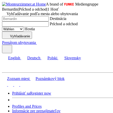
A brand of
Mediengruppe
Bernardin
|
Príchod a odchod
|
1 Hosť
Vyhľadávanie podľa mesta alebo ubytovania
Destinácia
Príchod a odchod
Hostia
Vyhľadávanie
Prenájom ubytovania
English
Deutsch
Polski
Slovensky
Zoznam miest
Poznámkový blok
Prihlásiť sa
Register now
Profiles and Prices
Informácie pre prenajímateľov