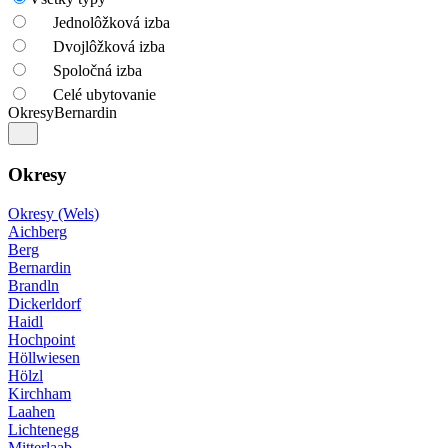
Jednolôžková izba
Dvojlôžková izba
Spoločná izba
Celé ubytovanie
Okresy
Bernardin
Okresy
Okresy (Wels)
Aichberg
Berg
Bernardin
Brandln
Dickerldorf
Haidl
Hochpoint
Höllwiesen
Hölzl
Kirchham
Laahen
Lichtenegg
Mitterlaab