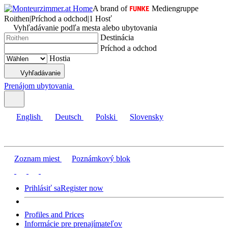
A brand of
Mediengruppe
Roithen
|
Príchod a odchod
|
1 Hosť
Vyhľadávanie podľa mesta alebo ubytovania
Destinácia
Príchod a odchod
Hostia
Vyhľadávanie
Prenájom ubytovania
English
Deutsch
Polski
Slovensky
Zoznam miest
Poznámkový blok
Prihlásiť sa
Register now
Profiles and Prices
Informácie pre prenajímateľov