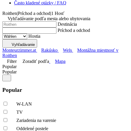
Často kladené otázky / FAQ
Roithen
|
Príchod a odchod
|
1 Hosť
Vyhľadávanie podľa mesta alebo ubytovania
Destinácia
Príchod a odchod
Hostia
Vyhľadávanie
Monteurzimmer.at
Rakúsko
Wels
Montážna miestnosť v
Roithen
Filter
Zoradiť podľa
Mapa
Popular
Popular
Popular
W-LAN
TV
Zariadenia na varenie
Oddelené postele