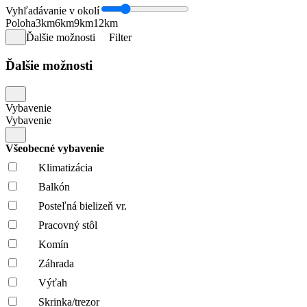
Vyhľadávanie v okolí
Poloha
3km
6km
9km
12km
Ďalšie možnosti
Filter
Ďalšie možnosti
Vybavenie
Vybavenie
Všeobecné vybavenie
Klimatizácia
Balkón
Posteľná bielizeň vr.
Pracovný stôl
Komín
Záhrada
Výťah
Skrinka/trezor