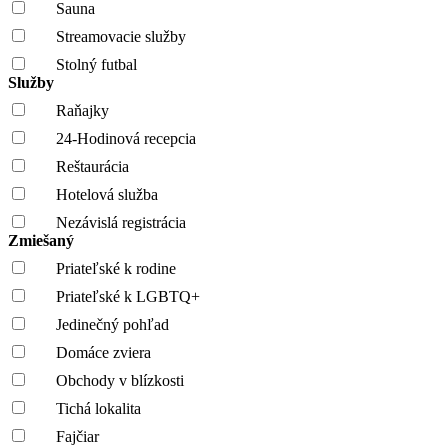
Sauna
Streamovacie služby
Stolný futbal
Služby
Raňajky
24-Hodinová recepcia
Reštaurácia
Hotelová služba
Nezávislá registrácia
Zmiešaný
Priateľské k rodine
Priateľské k LGBTQ+
Jedinečný pohľad
Domáce zviera
Obchody v blízkosti
Tichá lokalita
Fajčiar