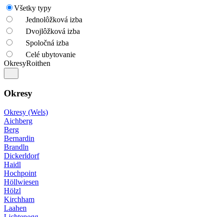
Všetky typy
Jednolôžková izba
Dvojlôžková izba
Spoločná izba
Celé ubytovanie
Okresy
Roithen
Okresy
Okresy (Wels)
Aichberg
Berg
Bernardin
Brandln
Dickerldorf
Haidl
Hochpoint
Höllwiesen
Hölzl
Kirchham
Laahen
Lichtenegg