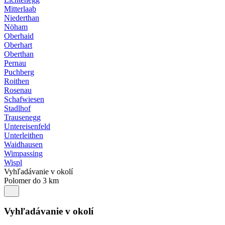
Mitterlaab
Niederthan
Nöham
Oberhaid
Oberhart
Oberthan
Pernau
Puchberg
Roithen
Rosenau
Schafwiesen
Stadlhof
Trausenegg
Untereisenfeld
Unterleithen
Waidhausen
Wimpassing
Wispl
Vyhľadávanie v okolí
Polomer do 3 km
Vyhľadávanie v okolí