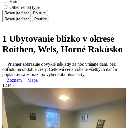
Hotel
Other rental type
Resetujte filter
Použite
Resetujte filter
Použite
1 Ubytovanie blízko v okrese
Roithen, Wels, Horné Rakúsko
Priemer zobrazuje obvyklé náklady za noc vrátane daní, bez
ohľadu na obdobie cesty. Celková cena vrátane všetkých daní a
poplatkov sa zobrazí po výbere obdobia cesty.
Zoznam
Mapa
1
2
3
4
5