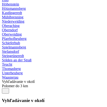
Höhenstein
Hötzmannsberg
Kastlingeredt
Mühlbrenning
Niederweiding
Oberaching
Oberndorf
Oberweiding
Pfarrhofheuberg
Schieferhub
Spielmannsberg
Stefansdorf
Steingrüneredt
Sölden an der Straß
Teucht
Thomasberg
Unterheuberg
Waasnerau
Vyhľadávanie v okolí
Polomer do 3 km
Vyhľadávanie v okolí