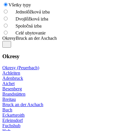
Všetky typy
Jednolôžková izba
Dvojlôžková izba
Spoločná izba
Celé ubytovanie
Okresy
Bruck an der Aschach
Okresy
Okresy (Peuerbach)
Achleiten
Adenbruck
Aichet
Besenberg
Brandstätten
Breitau
Bruck an der Aschach
Buch
Eckartsroith
Erleinsdorf
Fuchshub
Hub