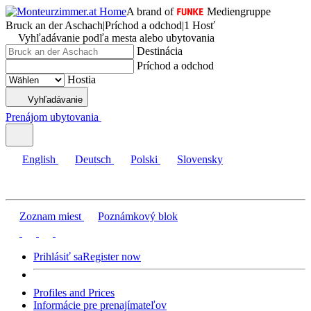
A brand of
Mediengruppe
Bruck an der Aschach
|
Príchod a odchod
|
1 Hosť
Vyhľadávanie podľa mesta alebo ubytovania
Destinácia
Príchod a odchod
Hostia
Vyhľadávanie
Prenájom ubytovania
English
Deutsch
Polski
Slovensky
Zoznam miest
Poznámkový blok
Prihlásiť sa
Register now
Profiles and Prices
Informácie pre prenajímateľov