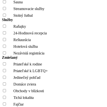
Sauna
Streamovacie služby
Stolný futbal
Služby
Raňajky
24-Hodinová recepcia
Reštaurácia
Hotelová služba
Nezávislá registrácia
Zmiešaný
Priateľské k rodine
Priateľské k LGBTQ+
Jedinečný pohľad
Domáce zviera
Obchody v blízkosti
Tichá lokalita
Fajčiar