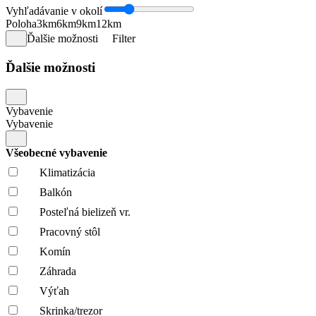
Vyhľadávanie v okolí
Poloha
3km
6km
9km
12km
Ďalšie možnosti
Filter
Ďalšie možnosti
Vybavenie
Vybavenie
Všeobecné vybavenie
Klimatizácia
Balkón
Posteľná bielizeň vr.
Pracovný stôl
Komín
Záhrada
Výťah
Skrinka/trezor