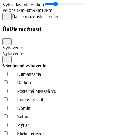
Vyhľadávanie v okolí
Poloha
3km
6km
9km
12km
Ďalšie možnosti
Filter
Ďalšie možnosti
Vybavenie
Vybavenie
Všeobecné vybavenie
Klimatizácia
Balkón
Posteľná bielizeň vr.
Pracovný stôl
Komín
Záhrada
Výťah
Skrinka/trezor