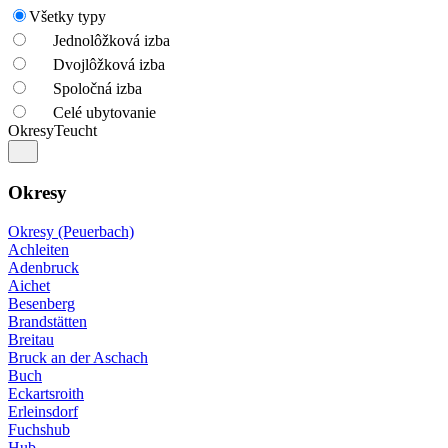
Všetky typy
Jednolôžková izba
Dvojlôžková izba
Spoločná izba
Celé ubytovanie
Okresy
Teucht
Okresy
Okresy (Peuerbach)
Achleiten
Adenbruck
Aichet
Besenberg
Brandstätten
Breitau
Bruck an der Aschach
Buch
Eckartsroith
Erleinsdorf
Fuchshub
Hub