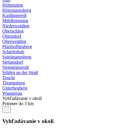
Höhenstein
Hötzmannsberg
Kastlingeredt
Mühlbrenning
Niederweiding
Oberaching
Oberndorf
Oberweiding
Pfarrhofheuberg
Schieferhub
Spielmannsberg
Stefansdorf
Steingrüneredt
Sölden an der Straß
Teucht
Thomasberg
Unterheuberg
Waasnerau
Vyhľadávanie v okolí
Polomer do 3 km
Vyhľadávanie v okolí