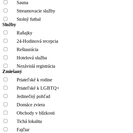
Sauna
Streamovacie služby
Stolný futbal
Služby
Raňajky
24-Hodinová recepcia
Reštaurácia
Hotelová služba
Nezávislá registrácia
Zmiešaný
Priateľské k rodine
Priateľské k LGBTQ+
Jedinečný pohľad
Domáce zviera
Obchody v blízkosti
Tichá lokalita
Fajčiar