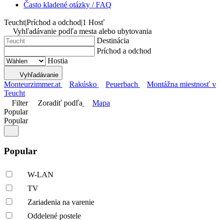
Často kladené otázky / FAQ
Teucht
|
Príchod a odchod
|
1 Hosť
Vyhľadávanie podľa mesta alebo ubytovania
Destinácia
Príchod a odchod
Hostia
Vyhľadávanie
Monteurzimmer.at
Rakúsko
Peuerbach
Montážna miestnosť v
Teucht
Filter
Zoradiť podľa
Mapa
Popular
Popular
Popular
W-LAN
TV
Zariadenia na varenie
Oddelené postele