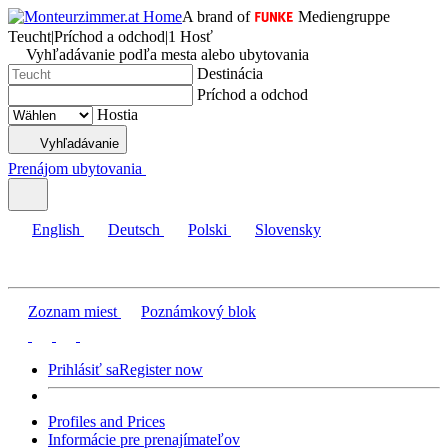
A brand of
Mediengruppe
Teucht
|
Príchod a odchod
|
1 Hosť
Vyhľadávanie podľa mesta alebo ubytovania
Destinácia
Príchod a odchod
Hostia
Vyhľadávanie
Prenájom ubytovania
English
Deutsch
Polski
Slovensky
Zoznam miest
Poznámkový blok
Prihlásiť sa
Register now
Profiles and Prices
Informácie pre prenajímateľov